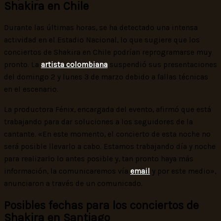
Shakira en Chile
Durante las últimas horas, se ha detectado una intensa
actividad en el Estadio Nacional, lo que sugiere que los
conciertos de Shakira en Chile podrían reprogramarse muy
pronto. La
artista colombiana
suspendió sus presentaciones
del domingo 2 y lunes 3 de marzo debido a fallas técnicas
en el escenario.
La productora Fénix, encargada del evento, afirmó que está
trabajando para dar soluciones a los seguidores de la
cantante. «En este momento, el concierto de esta noche no
será posible llevarlo a cabo. Estamos trabajando día y noche
para realizarlo lo antes posible y, tan pronto haya más
información, la comunicaremos vía
email
y por este medio»,
anunciaron a través de un comunicado.
Posibles fechas para los conciertos de
Shakira en Santiago