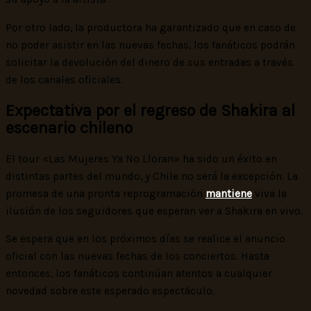
Por otro lado, la productora ha garantizado que en caso de
no poder asistir en las nuevas fechas, los fanáticos podrán
solicitar la devolución del dinero de sus entradas a través
de los canales oficiales.
Expectativa por el regreso de Shakira al
escenario chileno
El tour «Las Mujeres Ya No Lloran» ha sido un éxito en
distintas partes del mundo, y Chile no será la excepción. La
promesa de una pronta reprogramación
mantiene
viva la
ilusión de los seguidores que esperan ver a Shakira en vivo.
Se espera que en los próximos días se realice el anuncio
oficial con las nuevas fechas de los conciertos. Hasta
entonces, los fanáticos continúan atentos a cualquier
novedad sobre este esperado espectáculo.