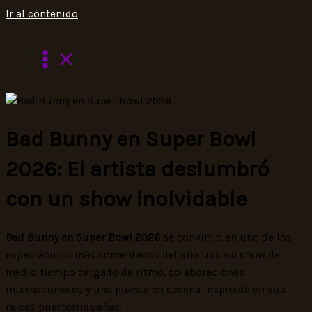
Ir al contenido
Bad Bunny en Super Bowl
2026: El artista deslumbró
con un show inolvidable
Bad Bunny en Super Bowl 2026
se convirtió en uno de los
espectáculos más comentados del año tras un show de
medio tiempo cargado de ritmo, colaboraciones
internacionales y una puesta en escena inspirada en sus
raíces puertorriqueñas.