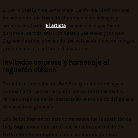
El Levi’s Stadium de Santa Clara, California, vibró con una
presentación que trasladó al público a los paisajes y
sonidos del Caribe.
El artista
encabezó el espectáculo
durante el partido entre los Seattle Seahawks y los New
England Patriots, ofreciendo una actuación llena de energía
y referencias a la cultura urbana latina.
Invitados sorpresa y homenaje al
reguetón clásico
Durante su presentación, Bad Bunny rindió homenaje a
figuras históricas del reguetón como Don Omar, Daddy
Yankee y Tego Calderón, destacando la evolución del género
en escenarios globales.
Uno de los momentos más comentados fue la aparición de
Lady Gaga
, quien interpretó una versión especial de
Die
With a Smile
y protagonizó una coreografía junto al