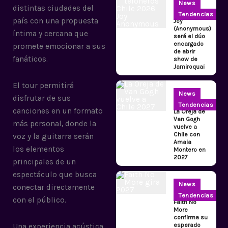
News
distintas ciudades del
Tendencias
país con una propuesta
Joy
(Anonymous)
íntima y cercana que
será el dúo
encargado
promete emocionar a sus
de abrir
fanáticos.
show de
Jamiroquai
El tour permitirá
News
disfrutar de sus
Tendencias
canciones en un formato
La Oreja de
Van Gogh
más personal, donde la
vuelve a
Chile con
voz y la guitarra serán
Amaia
los elementos
Montero en
2027
principales de un
espectáculo que busca
News
conectar directamente
Tendencias
con el público.
Faith No
More
confirma su
esperado
Una experiencia acústica