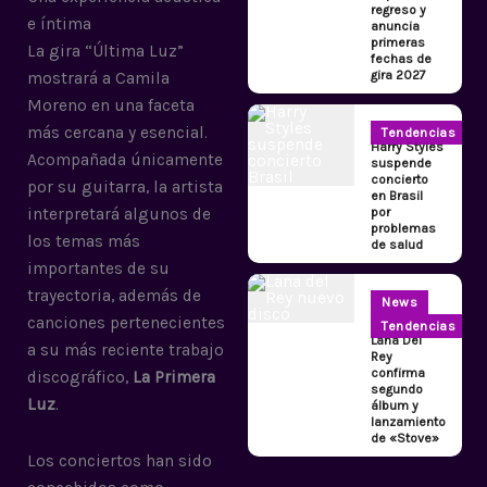
regreso y
e íntima
anuncia
primeras
La gira “Última Luz”
fechas de
gira 2027
mostrará a Camila
Moreno en una faceta
más cercana y esencial.
Tendencias
Harry Styles
Acompañada únicamente
suspende
concierto
por su guitarra, la artista
en Brasil
por
interpretará algunos de
problemas
los temas más
de salud
importantes de su
trayectoria, además de
News
canciones pertenecientes
Tendencias
Lana Del
a su más reciente trabajo
Rey
confirma
discográfico,
La Primera
segundo
Luz
.
álbum y
lanzamiento
de «Stove»
Los conciertos han sido