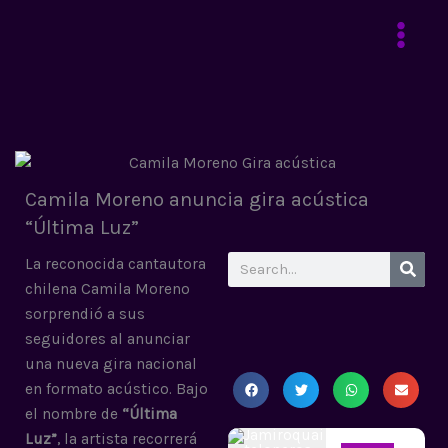
Ir
al
contenido
Camila Moreno anuncia gira acústica
“Última Luz”
Search
La reconocida cantautora
chilena Camila Moreno
sorprendió a sus
seguidores al anunciar
una nueva gira nacional
en formato acústico. Bajo
el nombre de
“Última
Luz”
, la artista recorrerá