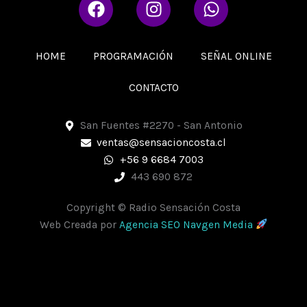
F
I
W
a
n
h
c
s
a
e
t
t
HOME
PROGRAMACIÓN
SEÑAL ONLINE
b
a
s
o
g
a
CONTACTO
o
r
p
k
a
p
San Fuentes #2270 - San Antonio
m
ventas@sensacioncosta.cl
+56 9 6684 7003
443 690 872
Copyright © Radio Sensación Costa
Web Creada por
Agencia SEO Navgen Media