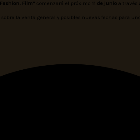
Fashion, Film”
comenzará el próximo
11 de junio
a través
obre la venta general y posibles nuevas fechas para uno 