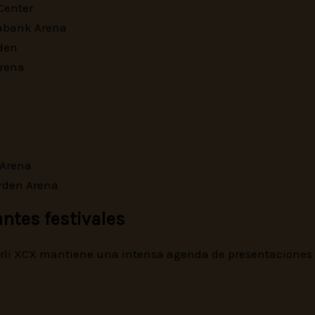
Center
iabank Arena
rden
Arena
 Arena
rden Arena
ntes festivales
rli XCX mantiene una intensa agenda de presentaciones e