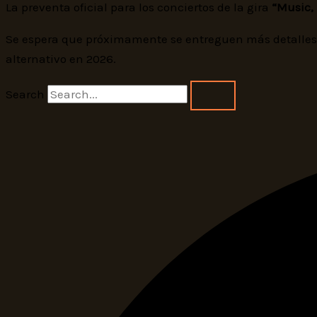
La preventa oficial para los conciertos de la gira
“Music, 
Se espera que próximamente se entreguen más detalles s
alternativo en 2026.
Search