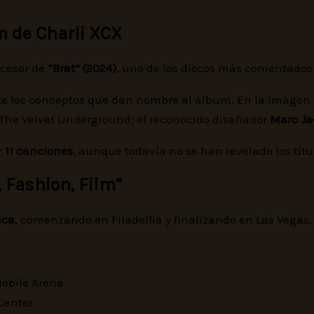
m de Charli XCX
ucesor de
“Brat” (2024)
, uno de los discos más comentados 
e los conceptos que dan nombre al álbum. En la imagen ap
 The Velvet Underground; el reconocido diseñador
Marc Ja
r
11 canciones
, aunque todavía no se han revelado los títu
 Fashion, Film”
ica
, comenzando en Filadelfia y finalizando en Las Vegas.
 Mobile Arena
Center