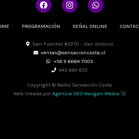
F
I
W
a
n
h
c
s
a
e
t
t
OME
PROGRAMACIÓN
SEÑAL ONLINE
CONTAC
b
a
s
o
g
a
San Fuentes #2270 - San Antonio
o
r
p
ventas@sensacioncosta.cl
k
a
p
+56 9 6684 7003
m
443 690 872
Copyright © Radio Sensación Costa
Web Creada por
Agencia SEO Navgen Media
🚀