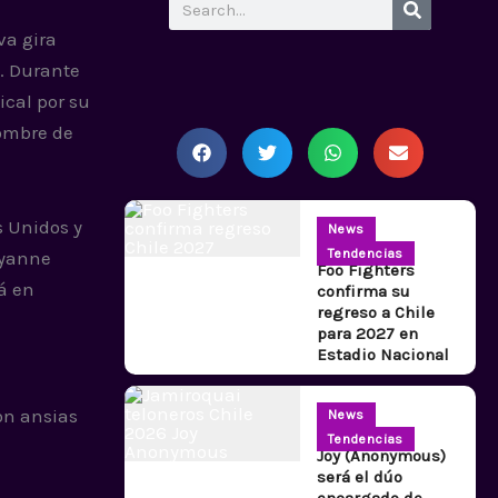
Search
va gira
. Durante
ical por su
nombre de
s Unidos y
News
Tendencias
ayanne
Foo Fighters
tá en
confirma su
regreso a Chile
para 2027 en
Estadio Nacional
on ansias
News
Tendencias
Joy (Anonymous)
será el dúo
encargado de