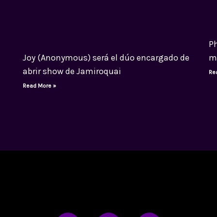
Ph
Joy (Anonymous) será el dúo encargado de
m
abrir show de Jamiroquai
Re
Read More »