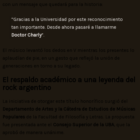
con un mensaje que quedará para la historia:
“Gracias a la Universidad por este reconocimiento
tan importante. Desde ahora pasaré a llamarme
Doctor Charly
”.
El músico levantó los dedos en V mientras los presentes lo
aplaudían de pie, en un gesto que reflejó la unión de
generaciones en torno a su legado.
El respaldo académico a una leyenda del
rock argentino
La iniciativa de otorgar este título honorífico surgió del
Departamento de Artes y la Cátedra de Estudios de Músicas
Populares
de la Facultad de Filosofía y Letras. La propuesta
fue presentada ante el
Consejo Superior de la UBA
, que la
aprobó de manera unánime.