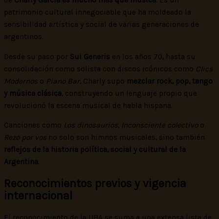
de
Charly García es mucho más que música
. Es un
patrimonio cultural innegociable que ha moldeado la
sensibilidad artística y social de varias generaciones de
argentinos.
Desde su paso por
Sui Generis
en los años 70, hasta su
consolidación como solista con discos icónicos como
Clics
Modernos
o
Piano Bar
, Charly supo
mezclar rock, pop, tango
y música clásica
, construyendo un lenguaje propio que
revolucionó la escena musical de habla hispana.
Canciones como
Los dinosaurios
,
Inconsciente colectivo
o
Rezo por vos
no solo son himnos musicales, sino también
reflejos de la historia política, social y cultural de la
Argentina
.
Reconocimientos previos y vigencia
internacional
El reconocimiento de la UBA se suma a una extensa lista de