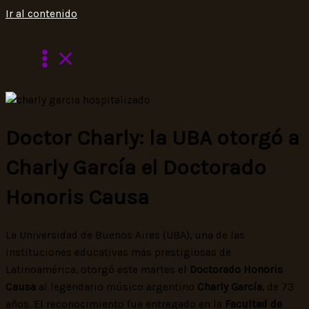
Ir al contenido
Doctor Charly: la UBA otorgó a
Charly García el Doctorado
Honoris Causa
La Universidad de Buenos Aires (UBA), una de las
instituciones educativas más prestigiosas de
Latinoamérica, otorgó este martes el
Doctorado Honoris
Causa
al legendario músico argentino
Charly García
, de 73
años. El reconocimiento fue entregado en la
Facultad de