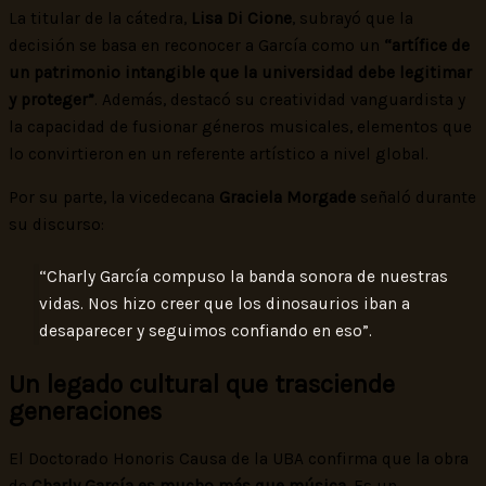
La titular de la cátedra,
Lisa Di Cione
, subrayó que la
decisión se basa en reconocer a García como un
“artífice de
un patrimonio intangible que la universidad debe legitimar
y proteger”
. Además, destacó su creatividad vanguardista y
la capacidad de fusionar géneros musicales, elementos que
lo convirtieron en un referente artístico a nivel global.
Por su parte, la vicedecana
Graciela Morgade
señaló durante
su discurso:
“Charly García compuso la banda sonora de nuestras
vidas. Nos hizo creer que los dinosaurios iban a
desaparecer y seguimos confiando en eso”.
Un legado cultural que trasciende
generaciones
El Doctorado Honoris Causa de la UBA confirma que la obra