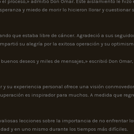
tó el proceso,» admitió Don Omar. Este aislamiento le hizo
peranza y miedo de morir lo hicieron llorar y cuestionar s
mando que estaba libre de cáncer. Agradeció a sus seguido
partió su alegría por la exitosa operación y su optimism
 buenos deseos y miles de mensajes,» escribió Don Omar, 
 y su experiencia personal ofrece una visión conmovedora
recuperación es inspirador para muchos. A medida que reg
o valiosas lecciones sobre la importancia de no enfrentar 
idad y en uno mismo durante los tiempos más difíciles.