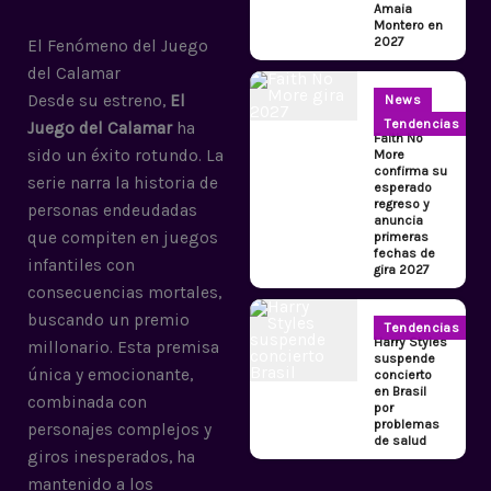
Amaia
Montero en
2027
El Fenómeno del Juego
del Calamar
Desde su estreno,
El
News
Tendencias
Juego del Calamar
ha
Faith No
sido un éxito rotundo. La
More
confirma su
serie narra la historia de
esperado
regreso y
personas endeudadas
anuncia
que compiten en juegos
primeras
fechas de
infantiles con
gira 2027
consecuencias mortales,
buscando un premio
Tendencias
Harry Styles
millonario. Esta premisa
suspende
única y emocionante,
concierto
en Brasil
combinada con
por
problemas
personajes complejos y
de salud
giros inesperados, ha
mantenido a los