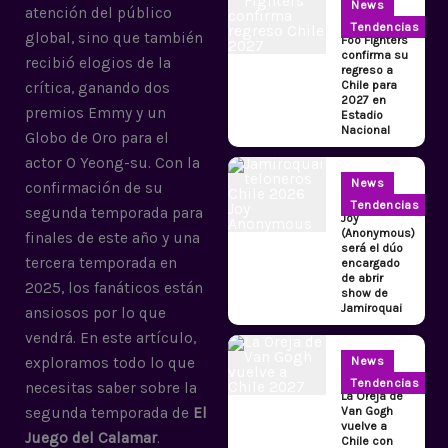
News
atención del público
Tendencias
global, sino que también
Foo Fighters
confirma su
recibió elogios de la
regreso a
Chile para
crítica, ganando dos
2027 en
premios Emmy y un
Estadio
Nacional
Globo de Oro para el
actor O Yeong-su. Con la
News
confirmación de su
Tendencias
segunda temporada para
Joy
(Anonymous)
finales de este año y una
será el dúo
tercera temporada en
encargado
de abrir
2025, los fanáticos están
show de
Jamiroquai
ansiosos por lo que
vendrá. En este artículo,
exploramos todo lo que
News
Tendencias
necesitas saber sobre la
La Oreja de
segunda temporada de
El
Van Gogh
vuelve a
Juego del Calamar
.
Chile con