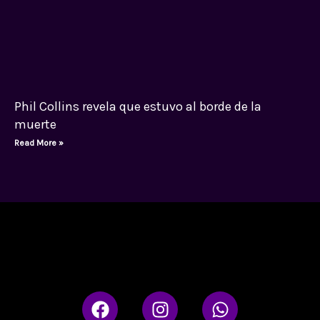
Phil Collins revela que estuvo al borde de la
muerte
Read More »
F
I
W
a
n
h