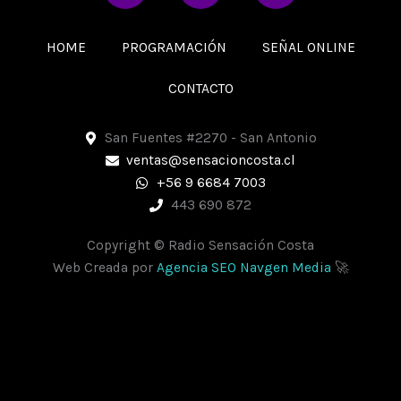
c
s
a
e
t
t
HOME
PROGRAMACIÓN
SEÑAL ONLINE
b
a
s
o
g
a
CONTACTO
o
r
p
k
a
p
San Fuentes #2270 - San Antonio
m
ventas@sensacioncosta.cl
+56 9 6684 7003
443 690 872
Copyright © Radio Sensación Costa
Web Creada por
Agencia SEO Navgen Media
🚀