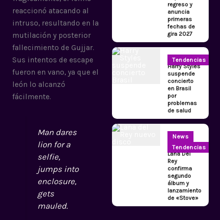
regreso y
reaccionó atacando al
anuncia
primeras
intruso, resultando en la
fechas de
gira 2027
mutilación y posterior
fallecimiento de Gujjar.
Sus intentos de escape
Tendencias
Harry Styles
fueron en vano, ya que el
suspende
concierto
león lo alcanzó
en Brasil
por
fácilmente.
problemas
de salud
Man dares
News
lion for a
Tendencias
Lana Del
selfie,
Rey
jumps into
confirma
segundo
enclosure,
álbum y
lanzamiento
gets
de «Stove»
mauled.