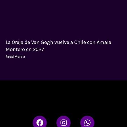
La Oreja de Van Gogh vuelve a Chile con Amaia
Montero en 2027
Read More »
F
I
W
a
n
h