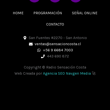
c
s
a
e
t
t
HOME
PROGRAMACIÓN
SEÑAL ONLINE
b
a
s
o
g
a
CONTACTO
o
r
p
k
a
p
San Fuentes #2270 - San Antonio
m
ventas@sensacioncosta.cl
+56 9 6684 7003
443 690 872
Copyright © Radio Sensación Costa
Web Creada por
Agencia SEO Navgen Media
🚀