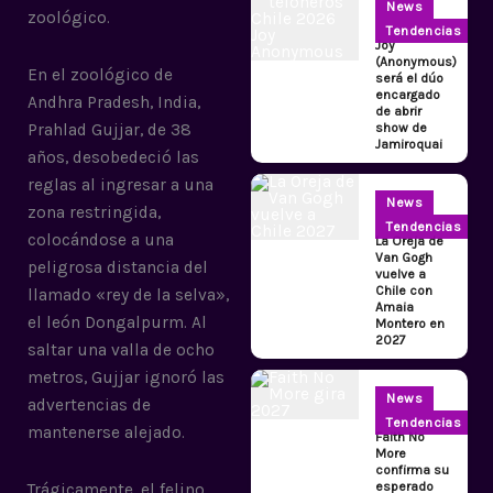
News
zoológico.
Tendencias
Joy
(Anonymous)
En el zoológico de
será el dúo
encargado
Andhra Pradesh, India,
de abrir
show de
Prahlad Gujjar, de 38
Jamiroquai
años, desobedeció las
reglas al ingresar a una
News
zona restringida,
Tendencias
colocándose a una
La Oreja de
Van Gogh
peligrosa distancia del
vuelve a
Chile con
llamado «rey de la selva»,
Amaia
el león Dongalpurm. Al
Montero en
2027
saltar una valla de ocho
metros, Gujjar ignoró las
News
advertencias de
Tendencias
mantenerse alejado.
Faith No
More
confirma su
esperado
Trágicamente, el felino