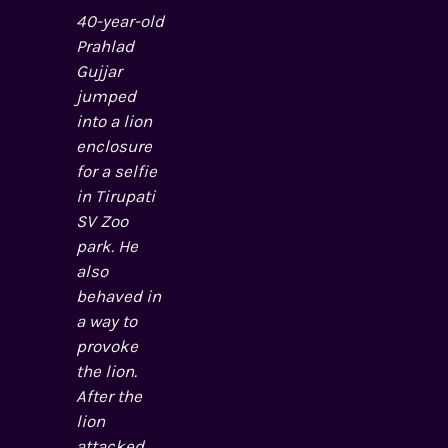
40-year-old
Prahlad
Gujjar
jumped
into a lion
enclosure
for a selfie
in Tirupati
SV Zoo
park. He
also
behaved in
a way to
provoke
the lion.
After the
lion
attacked