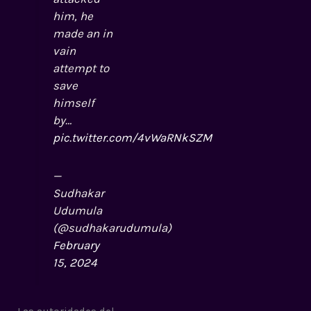
him, he
made an in
vain
attempt to
save
himself
by…
pic.twitter.com/4vWaRNkSZM
—
Sudhakar
Udumula
(@sudhakarudumula)
February
15, 2024