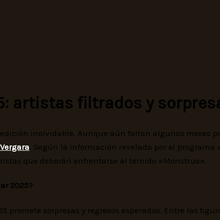
: artistas filtrados y sorpres
edición inolvidable. Aunque aún faltan algunos meses par
 Vergara
. Según la información revelada por el programa «
ristas que deberán enfrentarse al temido «Monstruo».
Mar 2025?
2025 promete sorpresas y regresos esperados. Entre las fig