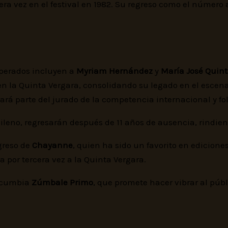
mera vez en el festival en 1982. Su regreso como el número
sperados incluyen a
Myriam Hernández
y
María José Quint
 en la Quinta Vergara, consolidando su legado en el escen
ará parte del jurado de la competencia internacional y fol
ileno, regresarán después de 11 años de ausencia, rindie
egreso de
Chayanne
, quien ha sido un favorito en ediciones
a por tercera vez a la Quinta Vergara.
e cumbia
Zúmbale Primo
, que promete hacer vibrar al públ