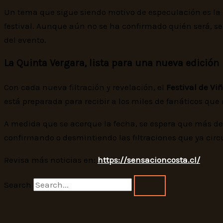
Un tema que sigue siendo motivo de especulación es l
festival. Aunque aún no se ha confirmado quién será, s
del evento.
La Quinta Vergara, lista para una nueva edición
Con cada nueva filtración y revelación, el
Festival de Vi
está preparada para recibir a los miles de fanáticos que
A medida que se acerque la fecha, se espera que más detal
confirmando o desmintiendo las filtraciones que ya circ
Revisa más noticias en:
https://sensacioncosta.cl/
Search