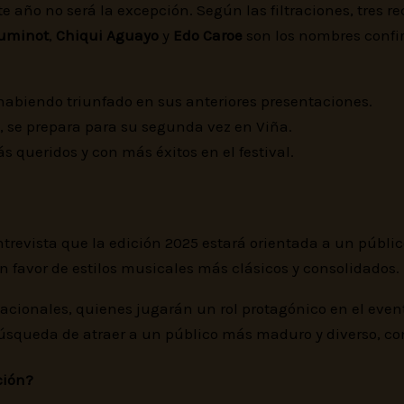
ste año no será la excepción. Según las filtraciones, tres
Ruminot
,
Chiqui Aguayo
y
Edo Caroe
son los nombres confi
 habiendo triunfado en sus anteriores presentaciones.
, se prepara para su segunda vez en Viña.
queridos y con más éxitos en el festival.
ntrevista que la edición 2025 estará orientada a un públic
n favor de estilos musicales más clásicos y consolidados.
acionales, quienes jugarán un rol protagónico en el event
 búsqueda de atraer a un público más maduro y diverso, c
ción?