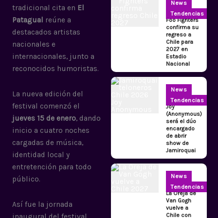
News
tradicional cita en
El
Tendencias
Patagual
reúne a
Foo Fighters
confirma su
destacados artistas
regreso a
Chile para
nacionales e
2027 en
internacionales, junto a
Estadio
Nacional
reconocidos humoristas.
News
La nueva edición del
Tendencias
festival comenzó el
Joy
(Anonymous)
jueves 15 de enero
, dando
será el dúo
encargado
inicio a cuatro noches
de abrir
cargadas de música,
show de
Jamiroquai
identidad local y
entretención para todo
News
público.
Tendencias
La Oreja de
Van Gogh
Así fue la jornada
vuelve a
Chile con
inaugural del festival