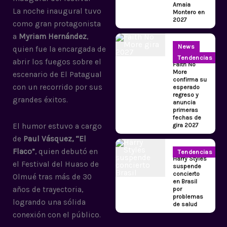
Amaia
La noche inaugural tuvo
Montero en
2027
como gran protagonista
a
Myriam Hernández
,
News
quien fue la encargada de
Tendencias
abrir los fuegos sobre el
Faith No
More
escenario de El Patagual
confirma su
con un recorrido por sus
esperado
regreso y
grandes éxitos.
anuncia
primeras
fechas de
gira 2027
El humor estuvo a cargo
de
Paul Vásquez, “El
Flaco”
, quien debutó en
Tendencias
Harry Styles
el Festival del Huaso de
suspende
concierto
Olmué tras más de 30
en Brasil
años de trayectoria,
por
problemas
logrando una sólida
de salud
conexión con el público.