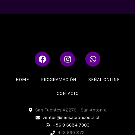
F
I
W
a
n
h
c
s
a
e
t
t
HOME
PROGRAMACIÓN
SEÑAL ONLINE
b
a
s
o
g
a
CONTACTO
o
r
p
k
a
p
San Fuentes #2270 - San Antonio
m
ventas@sensacioncosta.cl
+56 9 6684 7003
443 690 872