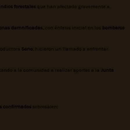
ndios forestales
que han afectado gravemente a
sonas damnificadas
, con énfasis inicial en los
bomberos
roductora
Sono
, hicieron un llamado a enfrentar
itando a la comunidad a realizar aportes a la
Junta
es confirmados
sobresalen: