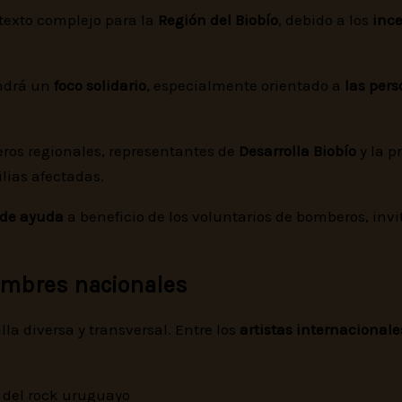
ntexto complejo para la
Región del Biobío
, debido a los
ince
endrá un
foco solidario
, especialmente orientado a
las per
jeros regionales, representantes de
Desarrolla Biobío
y la p
lias afectadas.
de ayuda
a beneficio de los voluntarios de bomberos, inv
nombres nacionales
la diversa y transversal. Entre los
artistas internacional
s del rock uruguayo