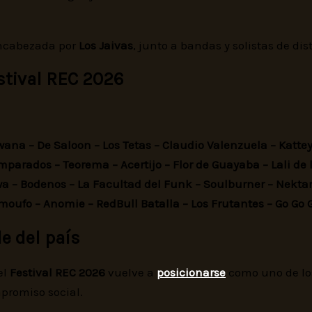
encabezada por
Los Jaivas
, junto a bandas y solistas de di
stival REC 2026
wana – De Saloon – Los Tetas – Claudio Valenzuela – Kattey
parados – Teorema – Acertijo – Flor de Guayaba – Lali de
Hwa – Bodenos – La Facultad del Funk – Soulburner – Nekt
oufo – Anomie – RedBull Batalla – Los Frutantes – Go Go G
e del país
el
Festival REC 2026
vuelve a
posicionarse
como uno de los
promiso social.