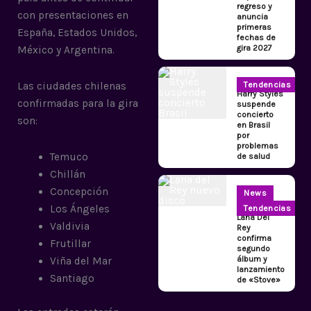
regreso y
con presentaciones en
anuncia
primeras
España, Estados Unidos,
fechas de
gira 2027
México y Argentina.
Tendencias
Las ciudades chilenas
Harry Styles
confirmadas para la gira
suspende
concierto
son:
en Brasil
por
problemas
Temuco
de salud
Chillán
Concepción
News
Los Ángeles
Tendencias
Lana Del
Valdivia
Rey
confirma
Frutillar
segundo
álbum y
Viña del Mar
lanzamiento
Santiago
de «Stove»