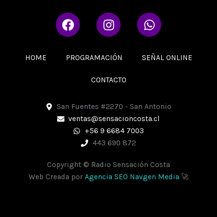
F
I
W
a
n
h
c
s
a
e
t
t
HOME
PROGRAMACIÓN
SEÑAL ONLINE
b
a
s
o
g
a
CONTACTO
o
r
p
k
a
p
San Fuentes #2270 - San Antonio
m
ventas@sensacioncosta.cl
+56 9 6684 7003
443 690 872
Copyright © Radio Sensación Costa
Web Creada por
Agencia SEO Navgen Media
🚀