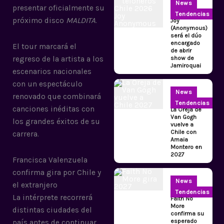
News
presentar oficialmente su
Tendencias
próximo disco
MALDITA
.
Joy
(Anonymous)
será el dúo
encargado
El tour marcará el
de abrir
show de
regreso de la artista a los
Jamiroquai
escenarios nacionales
con un espectáculo
News
renovado que combinará
Tendencias
canciones inéditas con
La Oreja de
Van Gogh
los grandes éxitos de su
vuelve a
Chile con
carrera.
Amaia
Montero en
2027
Francisca Valenzuela
confirma gira por Chile y
News
el extranjero
Tendencias
La intérprete recorrerá
Faith No
More
distintas ciudades del
confirma su
esperado
país antes de continuar