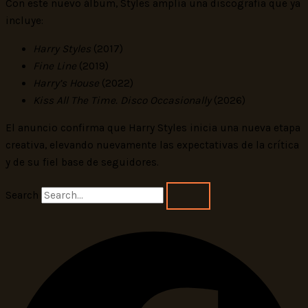
Con este nuevo álbum, Styles amplía una discografía que ya
incluye:
Harry Styles
(2017)
Fine Line
(2019)
Harry’s House
(2022)
Kiss All The Time. Disco Occasionally
(2026)
El anuncio confirma que Harry Styles inicia una nueva etapa
creativa, elevando nuevamente las expectativas de la crítica
y de su fiel base de seguidores.
Search