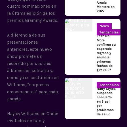
Amaia
cuatro nominaciones en
Montero en
2027
la última edición de los
premios Grammy Awards.
News
Tendencias
A diferencia de sus
Faith No
More
presentaciones
confirma su
esperado
anteriores, este nuevo
regreso y
show promete un
anuncia
primeras
recorrido por sus tres
fechas de
gira 2027
álbumes en solitario y,
como ya es costumbre en
Williams, “sorpresas
Tendencias
Harry Styles
emocionantes” para cada
suspende
concierto
parada.
en Brasil
por
problemas
Hayley Williams en Chile:
de salud
invitados de lujo y