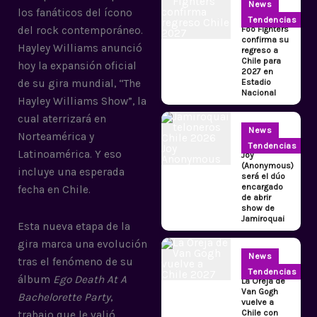
News
los fanáticos del ícono
Tendencias
Foo Fighters
del rock contemporáneo.
confirma su
Hayley Williams anunció
regreso a
Chile para
hoy la expansión oficial
2027 en
Estadio
de su gira mundial, “The
Nacional
Hayley Williams Show”, la
cual aterrizará en
News
Norteamérica y
Tendencias
Latinoamérica. Y eso
Joy
(Anonymous)
incluye una esperada
será el dúo
encargado
fecha en Chile.
de abrir
show de
Jamiroquai
Esta nueva etapa de la
gira marca una evolución
News
tras el fenómeno de su
Tendencias
álbum
Ego Death At A
La Oreja de
Van Gogh
Bachelorette Party
,
vuelve a
Chile con
trabajo que le valió