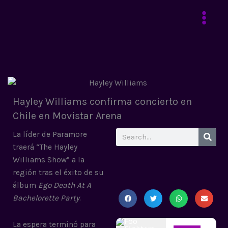
Ir
al
contenido
Hayley Williams confirma concierto en
Chile en Movistar Arena
Search
La líder de Paramore
traerá “The Hayley
Williams Show” a la
región tras el éxito de su
álbum
Ego Death At A
Bachelorette Party
.
La espera terminó para