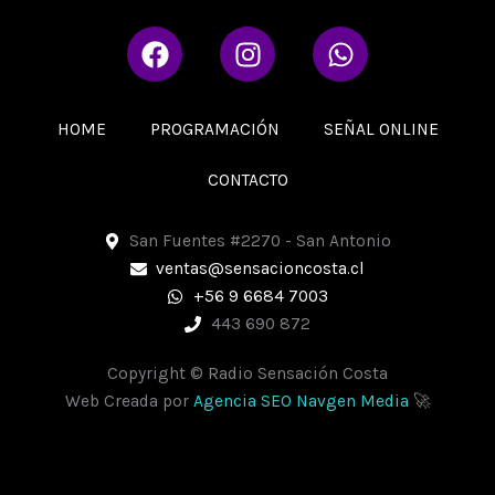
F
I
W
a
n
h
c
s
a
e
t
t
HOME
PROGRAMACIÓN
SEÑAL ONLINE
b
a
s
o
g
a
CONTACTO
o
r
p
k
a
p
San Fuentes #2270 - San Antonio
m
ventas@sensacioncosta.cl
+56 9 6684 7003
443 690 872
Copyright © Radio Sensación Costa
Web Creada por
Agencia SEO Navgen Media
🚀