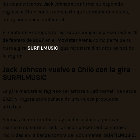
latinoamericanos,
Jack Johnson
confirmó su esperado
regreso a Chile con un concierto que combinará música,
cine y conciencia ambiental.
El cantante y compositor estadounidense se presentará el
10
de febrero de 2027
en el
Movistar Arena
, como parte de su
nueva gira
SURFILMUSIC
, que recorrerá distintos países de
la región.
Jack Johnson vuelve a Chile con la gira
SURFILMUSIC
La gira marcará el regreso del artista a Latinoamérica desde
2023 y llegará acompañada de una nueva propuesta
artística.
Además de interpretar los grandes clásicos que han
marcado su carrera, Jack Johnson presentará canciones
incluidas en la banda sonora del documental
SURFILMUSIC
,