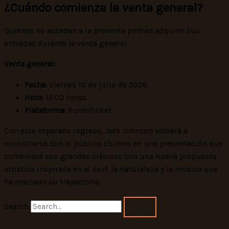
¿Cuándo comienza la venta general?
Quienes no accedan a la preventa podrán adquirir sus
entradas durante la venta general.
Venta general:
Fecha:
Viernes 10 de julio de 2026.
Hora:
12:00 horas.
Plataforma:
PuntoTicket.
Con este esperado regreso, Jack Johnson volverá a
encontrarse con el público chileno en una presentación que
combinará sus grandes clásicos con una nueva propuesta
artística inspirada en el surf, la naturaleza y la música que
ha marcado su trayectoria.
Search