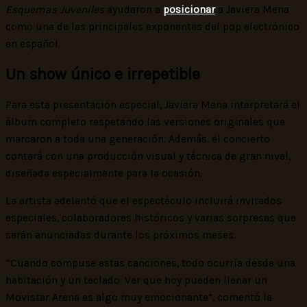
Esquemas Juveniles
ayudaron a
posicionar
a Javiera Mena
como una de las principales exponentes del pop electrónico
en español.
Un show único e irrepetible
Para esta presentación especial, Javiera Mena interpretará el
álbum completo respetando las versiones originales que
marcaron a toda una generación. Además, el concierto
contará con una producción visual y técnica de gran nivel,
diseñada especialmente para la ocasión.
La artista adelantó que el espectáculo incluirá invitados
especiales, colaboradores históricos y varias sorpresas que
serán anunciadas durante los próximos meses.
“Cuando compuse estas canciones, todo ocurría desde una
habitación y un teclado. Ver que hoy pueden llenar un
Movistar Arena es algo muy emocionante”, comentó la