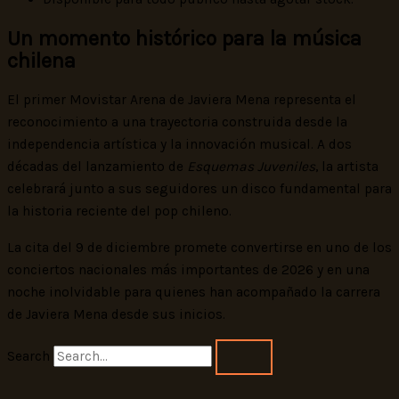
Un momento histórico para la música
chilena
El primer Movistar Arena de Javiera Mena representa el
reconocimiento a una trayectoria construida desde la
independencia artística y la innovación musical. A dos
décadas del lanzamiento de
Esquemas Juveniles
, la artista
celebrará junto a sus seguidores un disco fundamental para
la historia reciente del pop chileno.
La cita del 9 de diciembre promete convertirse en uno de los
conciertos nacionales más importantes de 2026 y en una
noche inolvidable para quienes han acompañado la carrera
de Javiera Mena desde sus inicios.
Search