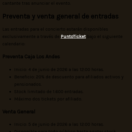
cantante tras anunciar el evento.
Preventa y venta general de entradas
Las entradas para el concierto estarán disponibles
exclusivamente a través de
PuntoTicket
bajo el siguiente
calendario:
Preventa Caja Los Andes
Inicio: 4 de junio de 2026 a las 12:00 horas.
Beneficio: 20% de descuento para afiliados activos y
pensionados.
Stock limitado de 1.600 entradas.
Máximo dos tickets por afiliado.
Venta General
Inicio: 5 de junio de 2026 a las 12:00 horas.
Disponible para todo público hasta agotar stock.