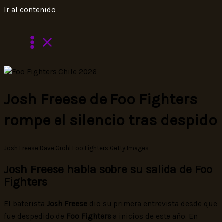
Ir al contenido
Josh Freese de Foo Fighters
rompe el silencio tras despido
Josh Freese Dave Grohl Foo Fighters Getty Images
Josh Freese habla sobre su salida de Foo
Fighters
El baterista
Josh Freese
dio su primera entrevista desde que
fue despedido de
Foo Fighters
a inicios de este año. En