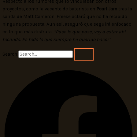
Respecto a los rumores que lo vinculaban con otros
proyectos, como la vacante de baterista en
Pearl Jam
tras la
salida de Matt Cameron, Freese aclaró que no ha recibido
ninguna propuesta. Aun así, aseguró que seguirá enfocado
en lo que más disfruta:
“Pase lo que pase, voy a estar ahí
tocando. Es todo lo que siempre he querido hacer”
.
Search