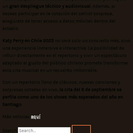
un
gran despliegue técnico y audiovisual
. Además, si
deseas participar en la votación del setlist sorpresa,
asegúrate de tener acceso a datos móviles dentro del
estadio.
Katy Perry en Chile 2025
no será solo un concierto más, sino
una experiencia inmersiva e interactiva. La posibilidad de
influir directamente en el repertorio y vivir un espectáculo
adaptado al gusto del público chileno promete transformar
esta cita musical en un recuerdo imborrable.
Con un repertorio lleno de clásicos, nuevas canciones y
sorpresas votadas en vivo,
la cita del 6 de septiembre se
perfila como uno de los shows más esperados del año en
Santiago
.
Más noticias
aquí
.
Search