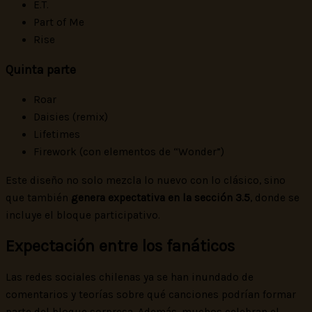
E.T.
Part of Me
Rise
Quinta parte
Roar
Daisies (remix)
Lifetimes
Firework (con elementos de “Wonder”)
Este diseño no solo mezcla lo nuevo con lo clásico, sino
que también
genera expectativa en la sección 3.5
, donde se
incluye el bloque participativo.
Expectación entre los fanáticos
Las redes sociales chilenas ya se han inundado de
comentarios y teorías sobre qué canciones podrían formar
parte del bloque sorpresa. Además, muchos celebran el