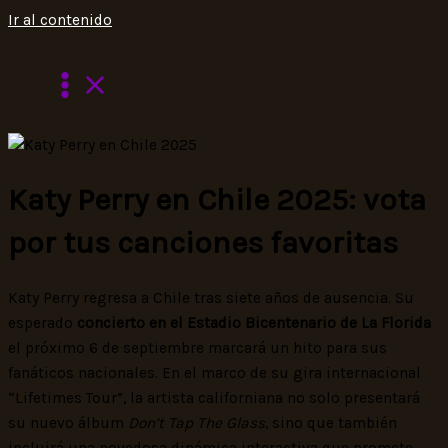
Ir al contenido
Katy Perry en Chile 2025: vota
por tus canciones favoritas
Katy Perry regresa a Chile tras siete años de ausencia. Su
esperado
concierto en el Estadio Bicentenario de La Florida
el próximo 6 de septiembre marcará un hito para sus
fanáticos nacionales. En el marco de su gira internacional
“Lifetimes Tour”, la artista californiana no solo presentará
su nuevo álbum
Don’t Tap The Glass
, sino que también
incluirá una novedosa dinámica interactiva que promete