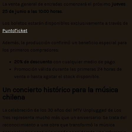
La venta general de entradas comenzará el próximo
jueves
25 de junio a las 10:00 horas
.
Los boletos estarán disponibles exclusivamente a través de
PuntoTicket
.
Además, la producción confirmó un beneficio especial para
los primeros compradores:
20% de descuento
con cualquier medio de pago.
Promoción válida durante las primeras 24 horas de
venta o hasta agotar el stock disponible.
Un concierto histórico para la música
chilena
La celebración de los 30 años del MTV Unplugged de Los
Tres representa mucho más que un aniversario. Se trata del
reconocimiento a una obra que transformó la música