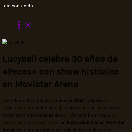
Ir al contenido
Lucybell celebra 30 años de
«Peces» con show histórico
en Movistar Arena
La emblemática banda chilena
Lucybell
prepara un
concierto inolvidable para despedirse de los escenarios,
celebrando tres décadas de su icónico álbum
Peces
. El
evento se realizará el próximo
9 de octubre en el Movistar
Arena
, en lo que promete ser una de las noches más