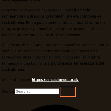
Con este concierto de despedida,
Lucybell no solo
conmemora un disco, sino también una era completa del
rock chileno
. En un país donde la música resulta como un
refugio, protesta y emoción, su trayectoria se inscribe entre
las más importantes de las últimas décadas.
El 9 de octubre, el Movistar Arena no será solo un escenario:
será el altar donde se celebrará uno de los discos más
influyentes de la música nacional. Y con ello, se rendirá
homenaje a una banda que
ayudó a escribir la historia del
rock chileno
.
Más noticias en:
https://sensacioncosta.cl/
Search