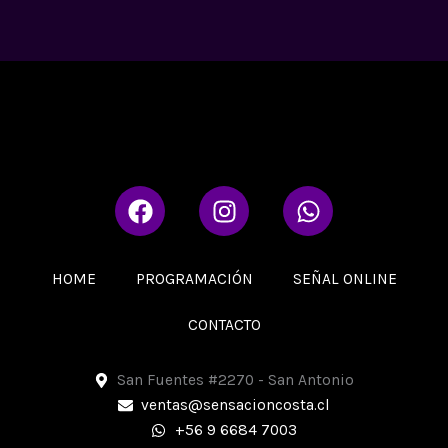
F
I
W
a
n
h
c
s
a
e
t
t
HOME
PROGRAMACIÓN
SEÑAL ONLINE
b
a
s
o
g
a
CONTACTO
o
r
p
k
a
p
San Fuentes #2270 - San Antonio
m
ventas@sensacioncosta.cl
+56 9 6684 7003