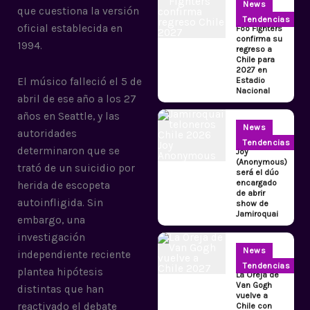
News
que cuestiona la versión
Tendencias
oficial establecida en
Foo Fighters
confirma su
1994.
regreso a
Chile para
2027 en
Estadio
El músico falleció el 5 de
Nacional
abril de ese año a los 27
años en Seattle, y las
News
autoridades
Tendencias
determinaron que se
Joy
(Anonymous)
trató de un suicidio por
será el dúo
encargado
herida de escopeta
de abrir
autoinfligida. Sin
show de
Jamiroquai
embargo, una
investigación
News
independiente reciente
Tendencias
plantea hipótesis
La Oreja de
Van Gogh
distintas que han
vuelve a
reactivado el debate
Chile con