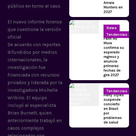
Amaia
público en torno al caso.
Montero en
2027
El nuevo informe forense
News
que cuestiona la versión
Tendencias
oficial
Faith No
More
De acuerdo con reportes
confirma su
difundidos por medios
esperado
regreso y
internacionales, la
anuncia
primeras
investigación fue
fechas de
financiada con recursos
gira 2027
privados y liderada por la
investigadora Michelle
Tendencias
Harry Styles
Wilkins. El equipo
suspende
concierto
incluyó al especialista
en Brasil
Brian Burnett, quien
por
problemas
anteriormente trabajó en
de salud
casos complejos
relacionados con