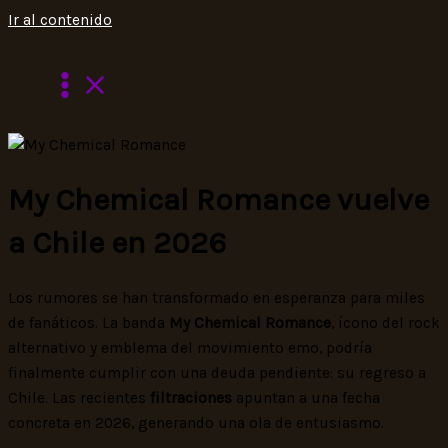
Ir al contenido
My Chemical Romance vuelve
a Chile en 2026
Los rumores se han transformado en esperanza para miles
de fanáticos. La banda
My Chemical Romance
, ícono del rock
alternativo y emblema del movimiento emo, podría
finalmente cumplir con una deuda pendiente: su regreso a
Chile. Las recientes
filtraciones
apuntan a una fecha
concreta en 2026, generando una ola de entusiasmo.