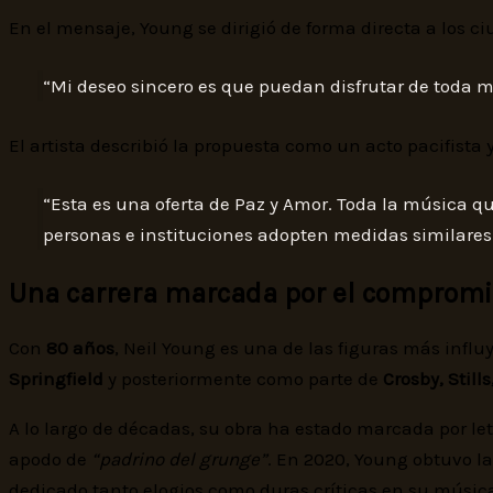
En el mensaje, Young se dirigió de forma directa a los c
“Mi deseo sincero es que puedan disfrutar de toda m
El artista describió la propuesta como un acto pacifista 
“Esta es una oferta de Paz y Amor. Toda la música q
personas e instituciones adopten medidas similares
Una carrera marcada por el compromi
Con
80 años
, Neil Young es una de las figuras más influ
Springfield
y posteriormente como parte de
Crosby, Stil
A lo largo de décadas, su obra ha estado marcada por letra
apodo de
“padrino del grunge”
. En 2020, Young obtuvo l
dedicado tanto elogios como duras críticas en su músic