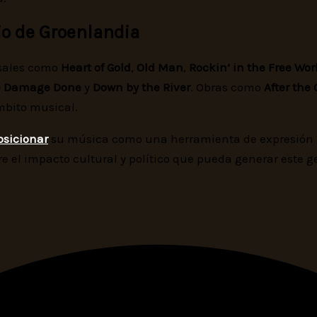
cio de Groenlandia
rsales como
Heart of Gold
,
Old Man
,
Rockin’ in the Free Wor
e Damage Done
y
Down by the River
. Obras como
After the
mbito musical.
osicionar
su música como una herramienta de expresión pol
re el impacto cultural y político que pueda generar este ge