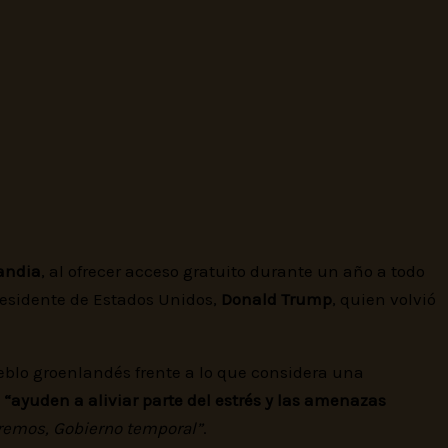
andia
, al ofrecer acceso gratuito durante un año a todo
residente de Estados Unidos,
Donald Trump
, quien volvió
ueblo groenlandés frente a lo que considera una
s
“ayuden a aliviar parte del estrés y las amenazas
eremos, Gobierno temporal”
.