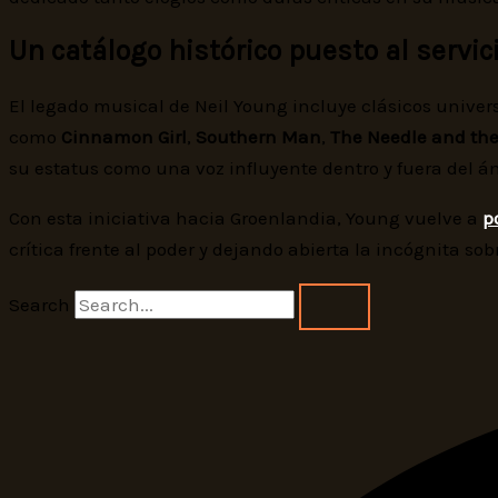
Un catálogo histórico puesto al servi
El legado musical de Neil Young incluye clásicos unive
como
Cinnamon Girl
,
Southern Man
,
The Needle and th
su estatus como una voz influyente dentro y fuera del á
Con esta iniciativa hacia Groenlandia, Young vuelve a
p
crítica frente al poder y dejando abierta la incógnita sob
Search