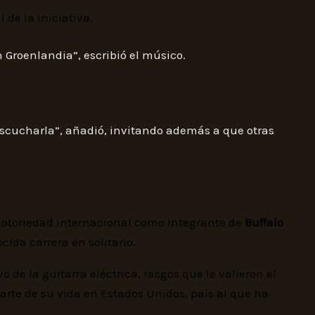
de la iniciativa.
 Groenlandia”, escribió el músico.
escucharla”, añadió, invitando además a que otras
ó notoriedad internacional como integrante de
Buffalo
cida carrera en solitario.
 de la guitarra eléctrica, rasgos que le valieron el
arte de su vida en Estados Unidos, país al que ha