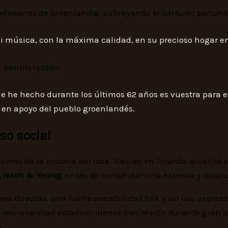
iudadanos de Groenlandia, subrayando el carácter personal 
i música, con la máxima calidad, en su precioso hogar en
y desinteresado.
ue he hecho durante los últimos 62 años es vuestra para 
 en apoyo del pueblo groenlandés.
so social
yentes de la historia del rock. Nacido en Toronto, alcanz
ls, Nash & Young
, antes de consolidar una extensa y recono
s directas, una fuerte sensibilidad folk y un uso expresivo
a nacionalidad estadounidense tras residir durante gran p
a.