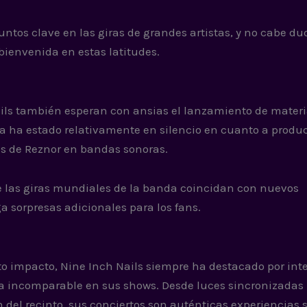
puntos clave en las giras de grandes artistas, y no cabe d
bienvenida en estas latitudes.
ails también esperan con ansias el lanzamiento de materi
da ha estado relativamente en silencio en cuanto a produ
os de Reznor en bandas sonoras.
e las giras mundiales de la banda coincidan con nuevos
a sorpresas adicionales para los fans.
to impacto, Nine Inch Nails siempre ha destacado por int
ía incomparable en sus shows. Desde luces sincronizadas
del recinto, sus conciertos son auténticas experiencias s