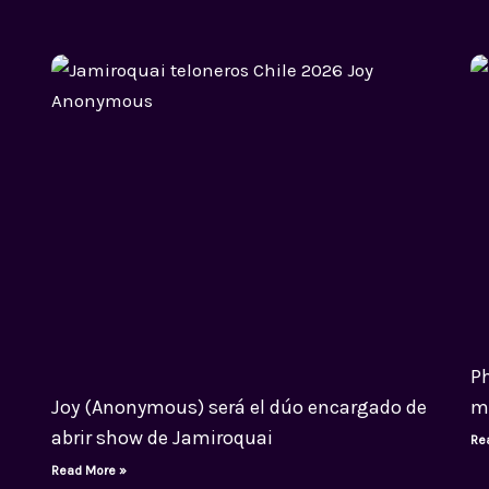
Ph
Joy (Anonymous) será el dúo encargado de
m
abrir show de Jamiroquai
Re
Read More »