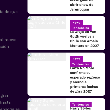
abrir show de
Jamiroquai
uda de que
News
Tendencias
La Oreja de Van
Gogh vuelve a
al nuevo.
Chile con Amaia
Montero en 2027
cción
News
Tendencias
Faith No More
confirma su
esperado regreso
y anuncia
primeras fechas
de gira 2027
egrar
 hasta
Tendencias
Harry Styles
ensoriales.