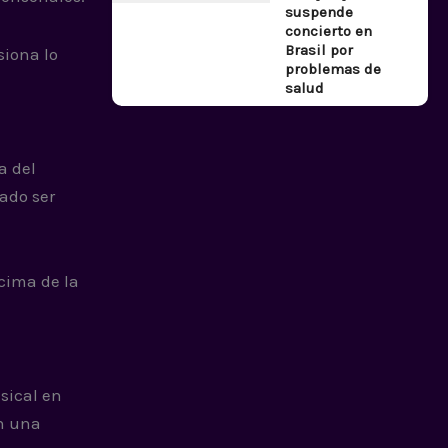
suspende
concierto en
Brasil por
siona lo
problemas de
salud
a del
ado ser
cima de la
sical en
an una