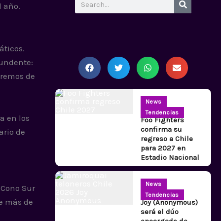
Search
l año.
áticos.
tundente:
aremos de
News
Tendencias
a en los
Foo Fighters
confirma su
ario de
regreso a Chile
para 2027 en
Estadio Nacional
News
l Cono Sur
Tendencias
ce más de
Joy (Anonymous)
será el dúo
encargado de