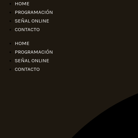
HOME
e
t
t
b
a
s
PROGRAMACIÓN
o
g
a
SEÑAL ONLINE
o
r
p
CONTACTO
k
a
p
m
HOME
PROGRAMACIÓN
SEÑAL ONLINE
CONTACTO