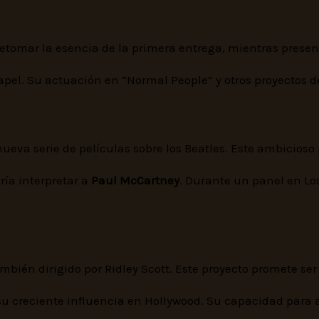
 retomar la esencia de la primera entrega, mientras prese
pel. Su actuación en “Normal People” y otros proyectos d
va serie de películas sobre los Beatles. Este ambicioso p
ría interpretar a
Paul McCartney
. Durante un panel en Lo
ambién dirigido por Ridley Scott. Este proyecto promete s
 su creciente influencia en Hollywood. Su capacidad para 