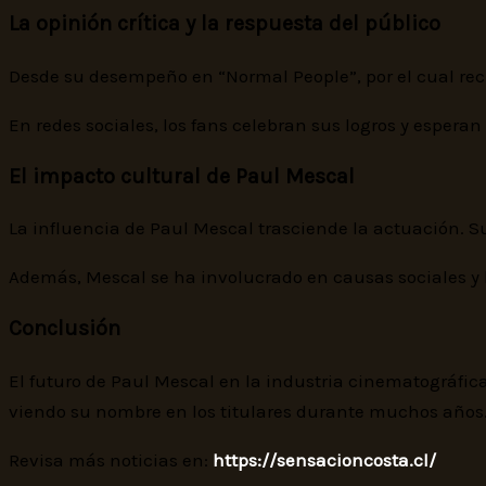
La opinión crítica y la respuesta del público
Desde su desempeño en “Normal People”, por el cual reci
En redes sociales, los fans celebran sus logros y esperan
El impacto cultural de Paul Mescal
La influencia de Paul Mescal trasciende la actuación. S
Además, Mescal se ha involucrado en causas sociales y 
Conclusión
El futuro de Paul Mescal en la industria cinematográfica
viendo su nombre en los titulares durante muchos años
Revisa más noticias en:
https://sensacioncosta.cl/