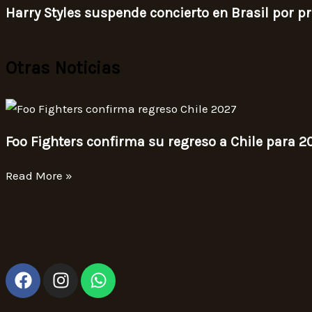
Harry Styles suspende concierto en Brasil por 
Otras Noticias
Foo Fighters confirma su regreso a Chile para 2
Read More »
F
I
W
a
n
h
c
s
a