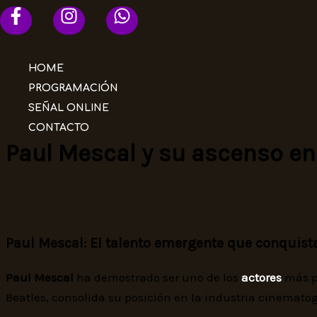
Ir
al
contenido
HOME
PROGRAMACIÓN
SEÑAL ONLINE
CONTACTO
Paul Mescal y su ascenso en 
Paul Mescal: El talento emergente que conquist
Paul Mescal
ha demostrado ser uno de los
actores
más pr
Beatles, consolida su posición en la industria cinematog