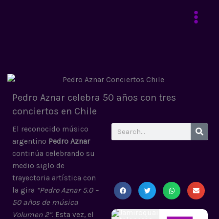
Ir
al
contenido
Pedro Aznar celebra 50 años con tres
conciertos en Chile
Search
El reconocido músico
argentino
Pedro Aznar
continúa celebrando su
medio siglo de
trayectoria artística con
la gira
“Pedro Aznar 5.0 –
50 años de música
Volumen 2”
. Esta vez, el