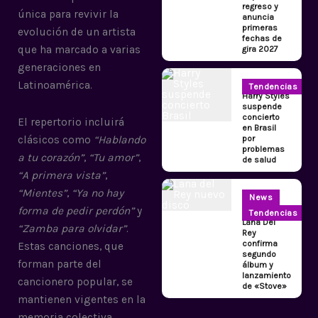
regreso y
única para revivir la
anuncia
primeras
evolución de un artista
fechas de
que ha marcado a varias
gira 2027
generaciones en
Latinoamérica.
Tendencias
Harry Styles
suspende
concierto
El repertorio incluirá
en Brasil
por
clásicos como
“Hablando
problemas
a tu corazón”
,
“Tu amor”
,
de salud
“A primera vista”
,
“Mientes”
,
“Ya no hay
News
forma de pedir perdón”
y
Tendencias
Lana Del
“Zamba para olvidar”
.
Rey
confirma
Estas canciones, que
segundo
forman parte del
álbum y
lanzamiento
cancionero popular, se
de «Stove»
mantienen vigentes en la
memoria colectiva.