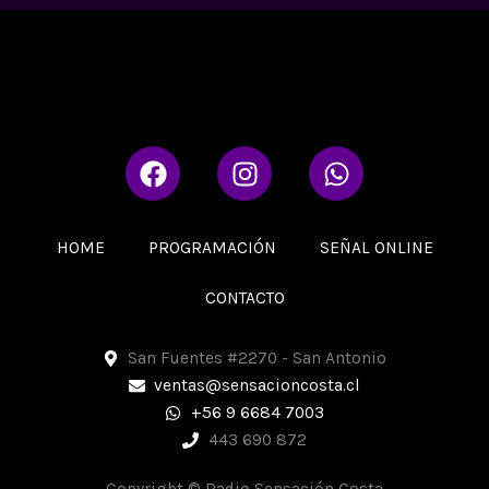
F
I
W
a
n
h
c
s
a
e
t
t
HOME
PROGRAMACIÓN
SEÑAL ONLINE
b
a
s
o
g
a
CONTACTO
o
r
p
k
a
p
San Fuentes #2270 - San Antonio
m
ventas@sensacioncosta.cl
+56 9 6684 7003
443 690 872