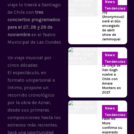
News
viaje lo traerá a Santiago
Tendencias
de Chile con
tres
Joy
(Anonymous)
conciertos programados
será el dúo
encargado
para el 27, 28 y 29 de
de abrir
noviembre
en el Teatro
show de
Jamiroquai
Municipal de Las Condes.
News
Un viaje musical por
Tendencias
cinco décadas
La Oreja de
Van Gogh
El espectáculo, en
vuelve a
Chile con
formato unipersonal e
Amaia
íntimo, propone un
Montero en
2027
recorrido cronológico
por la obra de Aznar,
News
desde sus primeras
Tendencias
composiciones hasta los
Faith No
More
estrenos más recientes.
confirma su
Será una oportunidad
esperado