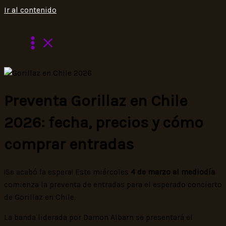
Ir al contenido
Preventa Gorillaz en Chile
2026: fecha, precios y cómo
comprar entradas
¡Se acabó la espera! Este miércoles
4 de marzo al mediodía
comienza la preventa de entradas para el esperado concierto
de Gorillaz en Chile.
La banda liderada por Damon Albarn se presentará el