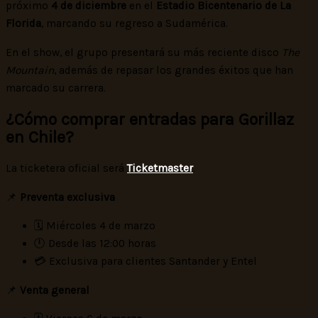
próximo
4 de diciembre
en el
Estadio Bicentenario de La
Florida
, marcando su regreso a Sudamérica.
En el show, el grupo presentará su más reciente disco
The
Mountain
, además de repasar los grandes éxitos que han
marcado su carrera.
¿Cómo comprar entradas para Gorillaz
en Chile?
La ticketera oficial será
Ticketmaster
.
📌
Preventa exclusiva
🗓 Miércoles 4 de marzo
🕛 Desde las 12:00 horas
💳 Exclusiva para clientes Santander y Entel
📌
Venta general