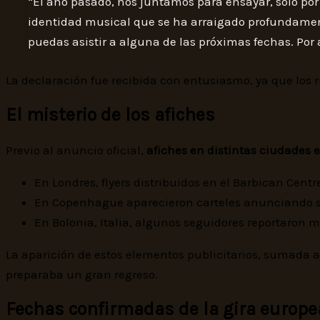
“El año pasado, nos juntamos para ensayar, solo por 
identidad musical que se ha arraigado profundament
puedas asistir a alguna de las próximas fechas. Por 
La declaración fue recibida con entusiasmo, ya que lo
El misterio de los afiches
Previo al anuncio oficial,
afiches en distintas ciudades
En Londres, flyers distribuidos en el Barbican Centr
En Copenhague aparecieron carteles anunciando show
En Bolonia, Italia, algunos seguidores reportaron m
La aparición de estos elementos publicitarios, sumada a
preparaba un gran regreso.
Fechas confirmadas de la gira europe