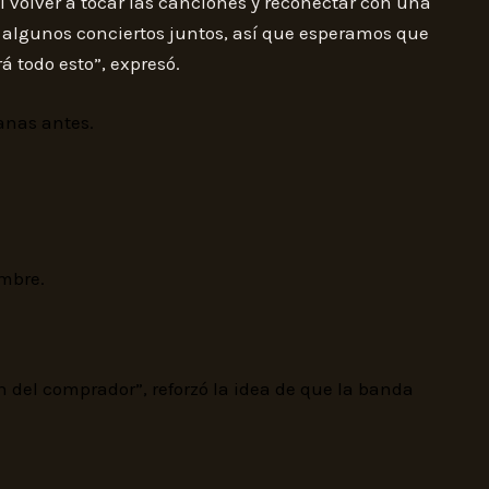
l volver a tocar las canciones y reconectar con una
 algunos conciertos juntos, así que esperamos que
á todo esto”, expresó.
anas antes.
embre.
 del comprador”, reforzó la idea de que la banda