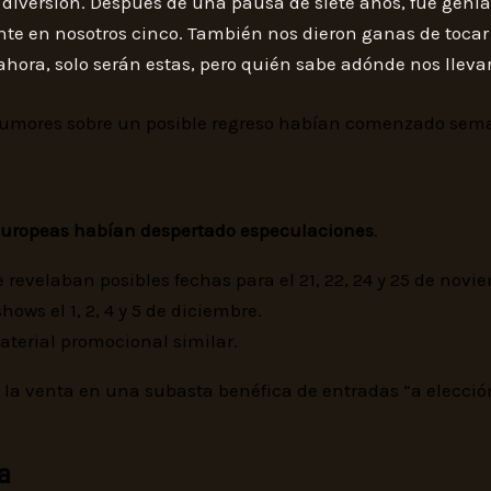
diversión. Después de una pausa de siete años, fue genia
e en nosotros cinco. También nos dieron ganas de tocar
ahora, solo serán estas, pero quién sabe adónde nos llevar
s rumores sobre un posible regreso habían comenzado sem
 europeas habían despertado especulaciones
.
e revelaban posibles fechas para el 21, 22, 24 y 25 de novi
s el 1, 2, 4 y 5 de diciembre.
aterial promocional similar.
 la venta en una subasta benéfica de entradas “a elección
a