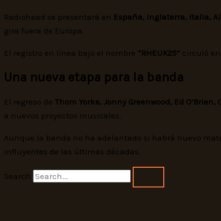
Radiohead se presentará en
España, Inglaterra, Italia,
gira fuera de Europa.
El registro en línea bajo el nombre
“RHEUK25”
circuló en
Una nueva etapa para la banda
El regreso de
Thom Yorke, Jonny Greenwood, Ed O’Brien, 
a nuevos proyectos musicales.
Aunque la banda no ha adelantado si habrá nuevo materi
influyentes de las últimas décadas.
Search