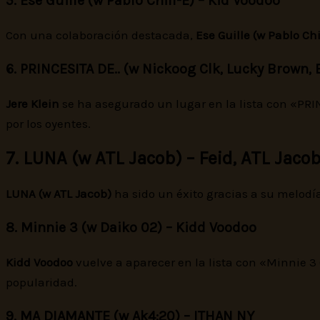
5. Ese Guille (w Pablo Chill-E) – Kid Voodoo
Con una colaboración destacada,
Ese Guille (w Pablo Chi
6. PRINCESITA DE.. (w Nickoog Clk, Lucky Brown, El
Jere Klein
se ha asegurado un lugar en la lista con «PRIN
por los oyentes.
7. LUNA (w ATL Jacob) – Feid, ATL Jaco
LUNA (w ATL Jacob)
ha sido un éxito gracias a su melodí
8. Minnie 3 (w Daiko 02) – Kidd Voodoo
Kidd Voodoo
vuelve a aparecer en la lista con «Minnie 3
popularidad.
9. MA DIAMANTE (w Ak4:20) – ITHAN NY