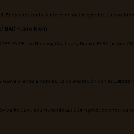
ll-E)
ha capturado la atención de los oyentes. La combinac
 BAI) – Jere Klein
CESITA DE.. (w Nickoog Clk, Lucky Brown, El BAI)». Con 26
b
a suave y letras emotivas. La colaboración con
ATL Jacob
h
 (w Daiko 02)», acumulando 221,634 reproducciones. Su éx