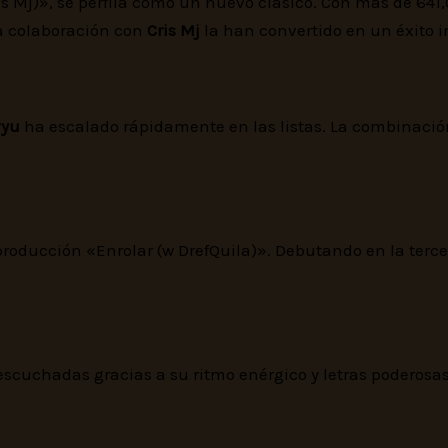
ris Mj)», se perfila como un nuevo clásico. Con más de 64
la colaboración con
Cris Mj
la han convertido en un éxito 
vyu
ha escalado rápidamente en las listas. La combinación
oducción «Enrolar (w DrefQuila)». Debutando en la terce
scuchadas gracias a su ritmo enérgico y letras poderosas