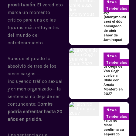
News
prostitución
. El veredicto
Tendencias
marca un momento
Joy
(Anonymous)
crítico para una de las
será el dúo
encargado
figuras más influyentes
de abrir
del mundo del
show de
Jamiroquai
entretenimiento.
News
Aunque el jurado lo
Tendencias
absolvió de tres de los
La Oreja de
Van Gogh
cinco cargos —
vuelve a
Chile con
incluyendo tráfico sexual
Amaia
y crimen organizado— la
Montero en
2027
sentencia no deja de ser
contundente:
Combs
News
podría enfrentar hasta 20
Tendencias
años en prisión
.
Faith No
More
confirma su
esperado
Una sentencia que