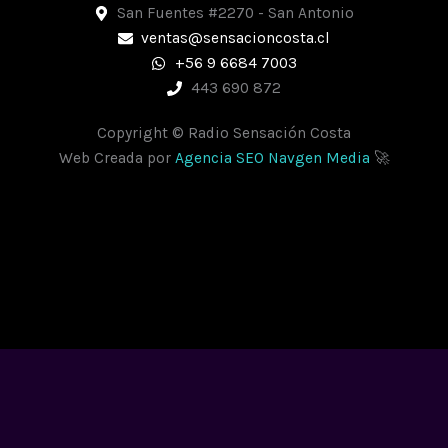
k
a
p
San Fuentes #2270 - San Antonio
m
ventas@sensacioncosta.cl
+56 9 6684 7003
443 690 872
Copyright © Radio Sensación Costa
Web Creada por
Agencia SEO Navgen Media
🚀