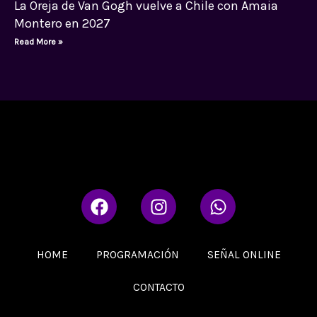
La Oreja de Van Gogh vuelve a Chile con Amaia
Montero en 2027
Read More »
F
I
W
a
n
h
c
s
a
e
t
t
HOME
PROGRAMACIÓN
SEÑAL ONLINE
b
a
s
o
g
a
CONTACTO
o
r
p