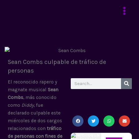
Ir
al
contenido
Sean Combs culpable de tráfico de
personas
Search
El reconocido rapero y
magnate musical
Sean
Combs
, más conocido
como
Diddy
, fue
declarado culpable este
miércoles de dos cargos
relacionados con
tráfico
de personas con fines de