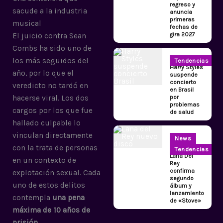
regreso y
sacude a la industria
anuncia
primeras
musical
fechas de
gira 2027
El juicio contra Sean
Combs ha sido uno de
los más seguidos del
Tendencias
Harry Styles
año, por lo que el
suspende
concierto
veredicto no tardó en
en Brasil
por
hacerse viral. Los dos
problemas
cargos por los que fue
de salud
hallado culpable lo
vinculan directamente
News
con la trata de personas
Tendencias
Lana Del
en un contexto de
Rey
confirma
explotación sexual. Cada
segundo
uno de estos delitos
álbum y
lanzamiento
contempla
una pena
de «Stove»
máxima de 10 años de
prisión
.