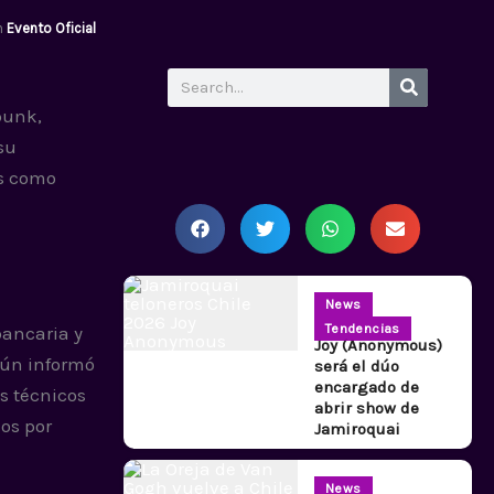
n
Evento Oficial
Search
punk,
su
es como
News
Tendencias
bancaria y
Joy (Anonymous)
gún informó
será el dúo
encargado de
s técnicos
abrir show de
dos por
Jamiroquai
News