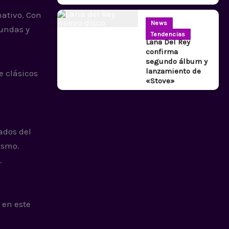
ativo. Con
News
fundas y
Tendencias
Lana Del Rey
confirma
segundo álbum y
lanzamiento de
e clásicos
«Stove»
ados del
asmo.
.
 en este