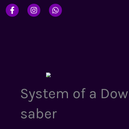
Ir
al
contenido
System of a Dow
saber