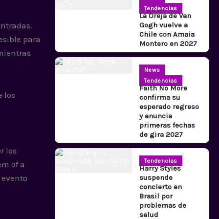
Tendencias
La Oreja de Van
Gogh vuelve a
entradas.
Chile con Amaia
esible para
Montero en 2027
mientras
News
Tendencias
Faith No More
 los
confirma su
esperado regreso
y anuncia
primeras fechas
de gira 2027
r los
Tendencias
em of a
Harry Styles
 evento
suspende
concierto en
Brasil por
problemas de
salud