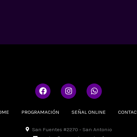
F
I
W
a
n
h
c
s
a
e
t
t
OME
PROGRAMACIÓN
SEÑAL ONLINE
CONTAC
b
a
s
o
g
a
San Fuentes #2270 - San Antonio
o
r
p