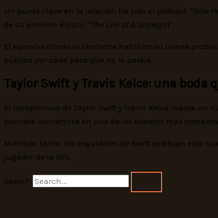
Un punto clave en la relación ha sido el podcast
“New He
de su próximo álbum
“The Life of a Showgirl”
.
El episodio donde la cantante habló de su nueva producc
público por cada paso que da la pareja.
Taylor Swift y Travis Kelce: una boda 
El compromiso de Taylor Swift y Travis Kelce marca un nue
promete convertirse en uno de los eventos más comentad
Mientras tanto, los seguidores de Swift celebran esta 
jugador de la NFL.
Search