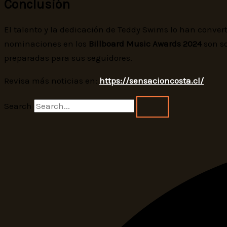
Conclusión
El talento y la dedicación de Teddy Swims lo han convert
nominaciones en los
Billboard Music Awards 2024
son so
preparadas para sus seguidores.
Revisa más noticias en:
https://sensacioncosta.cl/
Search