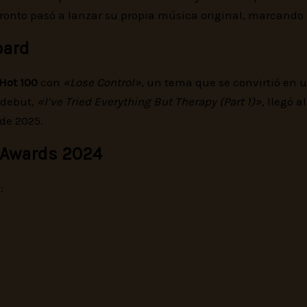
onto pasó a lanzar su propia música original, marcando 
oard
 Hot 100
con
«Lose Control»
, un tema que se convirtió en 
 debut,
«I’ve Tried Everything But Therapy (Part 1)»
, llegó a
de 2025.
 Awards 2024
: