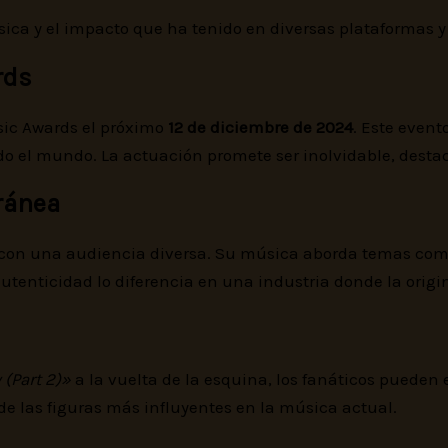
ica y el impacto que ha tenido en diversas plataformas y
rds
sic Awards el próximo
12 de diciembre de 2024
. Este event
o el mundo. La actuación promete ser inolvidable, desta
ránea
 con una audiencia diversa. Su música aborda temas como 
enticidad lo diferencia en una industria donde la origin
 (Part 2)»
a la vuelta de la esquina, los fanáticos pueden
 las figuras más influyentes en la música actual.