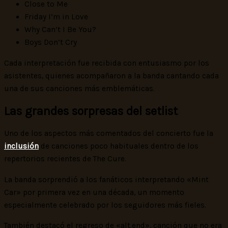
Close to Me
Friday I’m in Love
Why Can’t I Be You?
Boys Don’t Cry
Cada interpretación fue recibida con entusiasmo por los
asistentes, quienes acompañaron a la banda cantando cada
una de sus canciones más emblemáticas.
Las grandes sorpresas del setlist
Uno de los aspectos más comentados del concierto fue la
inclusión
de canciones poco habituales dentro de los
repertorios recientes de The Cure.
La banda sorprendió a los fanáticos interpretando «Mint
Car» por primera vez en una década, un momento
especialmente celebrado por los seguidores más fieles.
También destacó el regreso de «alt.end», canción que no era