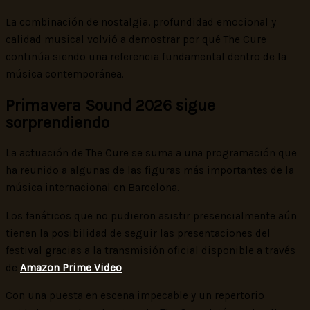
La combinación de nostalgia, profundidad emocional y
calidad musical volvió a demostrar por qué The Cure
continúa siendo una referencia fundamental dentro de la
música contemporánea.
Primavera Sound 2026 sigue
sorprendiendo
La actuación de The Cure se suma a una programación que
ha reunido a algunas de las figuras más importantes de la
música internacional en Barcelona.
Los fanáticos que no pudieron asistir presencialmente aún
tienen la posibilidad de seguir las presentaciones del
festival gracias a la transmisión oficial disponible a través
de
Amazon Prime Video
.
Con una puesta en escena impecable y un repertorio