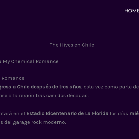
HOM
nto a My Chemical Romance
al Romance
gresa a Chile después de tres años
, esta vez como parte 
se a la región tras casi dos décadas.
ntará en el
Estadio Bicentenario de La Florida
los días
mié
os del garage rock moderno.