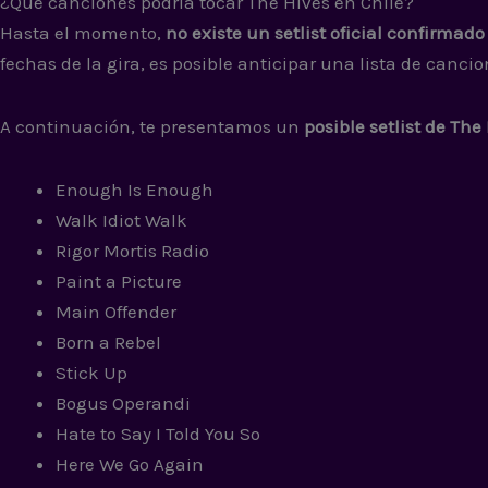
¿Qué canciones podría tocar The Hives en Chile?
Hasta el momento,
no existe un setlist oficial confirmado
fechas de la gira, es posible anticipar una lista de canc
A continuación, te presentamos un
posible setlist de The
Enough Is Enough
Walk Idiot Walk
Rigor Mortis Radio
Paint a Picture
Main Offender
Born a Rebel
Stick Up
Bogus Operandi
Hate to Say I Told You So
Here We Go Again