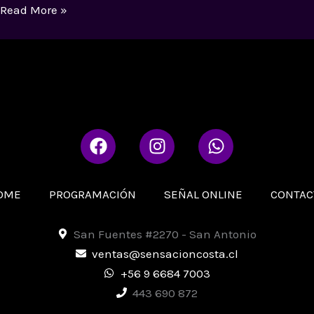
Read More »
F
I
W
a
n
h
c
s
a
e
t
t
OME
PROGRAMACIÓN
SEÑAL ONLINE
CONTAC
b
a
s
o
g
a
San Fuentes #2270 - San Antonio
o
r
p
ventas@sensacioncosta.cl
k
a
p
+56 9 6684 7003
m
443 690 872