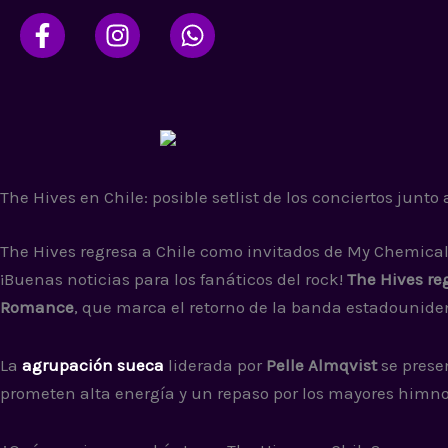
Ir
al
contenido
The Hives en Chile: posible setlist de los conciertos ju
The Hives regresa a Chile como invitados de My Chemic
¡Buenas noticias para los fanáticos del rock!
The Hives re
Romance
, que marca el retorno de la banda estadouniden
La
agrupación sueca
liderada por
Pelle Almqvist
se prese
prometen alta energía y un repaso por los mayores himn