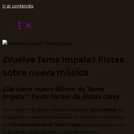
Ir al contenido
¿Vuelve Tame Impala? Pistas
sobre nueva música
¿Se viene nuevo álbum de Tame
Impala?: Kevin Parker da pistas clave
Kevin Parker, el genio creativo detrás de
Tame Impala
, ha
despertado nuevamente la atención mundial. Todo indica
que
la nueva música de Tame Impala
está en camino. Sus
seguidores están atentos a cada movimiento,