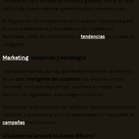
influencias para artistas de diversos géneros. Por ello, cada
indicio de nuevo material genera revuelo internacional.
El regreso de Tame Impala sería un evento importante para
la escena alternativa y mainstream. Su impacto en
festivales, listas de reproducción y
tendencias
musicales es
innegable.
Marketing
, suspenso y estrategia
Una de las razones por las que Parker mantiene la atención
es su
uso inteligente del suspenso
. No lanza anuncios
formales, sino que deja pistas: una frase en redes, una
canción no registrada, una imagen simbólica.
Este estilo ha demostrado ser efectivo. Genera conversación,
viralidad y mantiene al público expectante sin necesidad de
campañas
tradicionales.
¿Cuándo se lanzará el nuevo álbum?