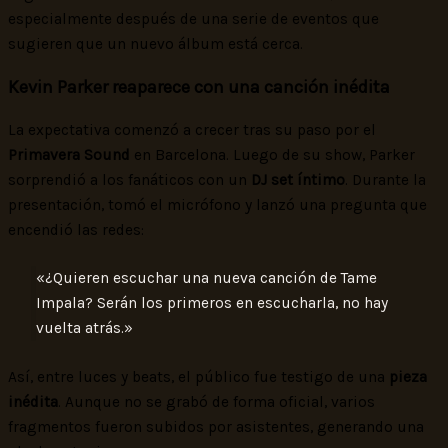
especialmente después de una serie de eventos que
sugieren que un nuevo álbum está cerca.
Kevin Parker reaparece con una canción inédita
La expectativa comenzó a crecer tras su paso por el
Primavera Sound
en Barcelona. Luego de su show, Parker
sorprendió a los fanáticos con un
DJ set íntimo
. Durante la
presentación, tomó el micrófono y lanzó una pregunta que
encendió las redes:
«¿Quieren escuchar una nueva canción de Tame
Impala? Serán los primeros en escucharla, no hay
vuelta atrás.»
Así, entre luces y beats, el público fue testigo de una
pieza
inédita
. Aunque no se grabó de forma oficial, varios
fragmentos fueron subidos por asistentes, generando una