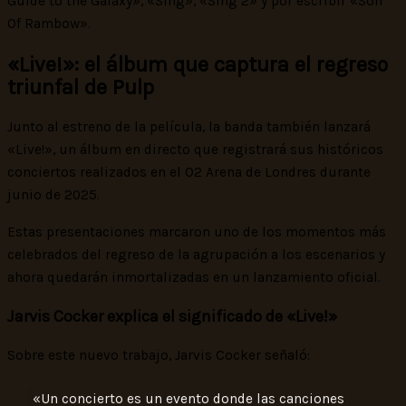
Guide to the Galaxy», «Sing», «Sing 2» y por escribir «Son
Of Rambow».
«Live!»: el álbum que captura el regreso
triunfal de Pulp
Junto al estreno de la película, la banda también lanzará
«Live!», un álbum en directo que registrará sus históricos
conciertos realizados en el O2 Arena de Londres durante
junio de 2025.
Estas presentaciones marcaron uno de los momentos más
celebrados del regreso de la agrupación a los escenarios y
ahora quedarán inmortalizadas en un lanzamiento oficial.
Jarvis Cocker explica el significado de «Live!»
Sobre este nuevo trabajo, Jarvis Cocker señaló:
«Un concierto es un evento donde las canciones