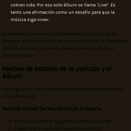
cobran vida. Por eso este álbum se llama ‘Live!’. Es
tanto una afirmación como un desafío para que la
música siga viva».
La declaración resume perfectamente el espíritu de un
proyecto que busca capturar la conexión entre la banda y su
público durante una de las etapas más exitosas de su
carrera reciente.
Fechas de estreno de la película y el
álbum
Los seguidores de Pulp ya pueden marcar estas fechas en
sus calendarios:
Película «What Do You Do For An Encore?»
Estreno durante el segundo semestre de 2026.
Disponible a través de la plataforma MUBI.