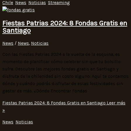
Chile
,
News
,
Noticias
,
Streaming
Fiestas Patrias 2024: 8 Fondas Gratis en
Santiago
News
/
News
,
Noticias
Con las Fiestas Patrias 2024 a la vuelta de la esquina, es
momento de planificar cómo celebrar sin que tu bolsillo
sufra. Descubre las mejores fondas gratis en Santiago y
disfruta de la chilenidad sin costo alguno. Aquí te contamos
dónde y cuándo podrás disfrutar de estas festividades sin
gastar de más. ¿Dónde Encontrar Fondas
Fiestas Patrias 2024: 8 Fondas Gratis en Santiago
Leer más
»
News
,
Noticias