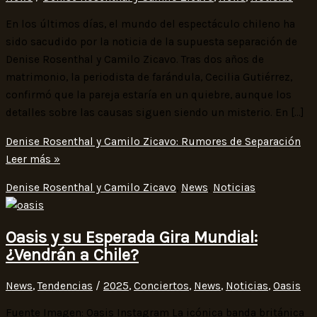
En los últimos días, el mundo del espectáculo chileno ha
sido sacudido por la noticia de la supuesta separación de
Denise Rosenthal y Camilo Zicavo. Tras dos años de
matrimonio, la periodista de farándula, Cecilia Gutiérrez,
confirmó que la pareja estaría en un quiebre, aunque los
detalles sobre las causas siguen siendo un misterio. En […]
Denise Rosenthal y Camilo Zicavo: Rumores de Separación
Leer más »
Denise Rosenthal y Camilo Zicavo
,
News
,
Noticias
Oasis y su Esperada Gira Mundial:
¿Vendrán a Chile?
News
,
Tendencias
/
2025
,
Conciertos
,
News
,
Noticias
,
Oasis
Fuente Imagen: Oasis Instagram La icónica banda británica