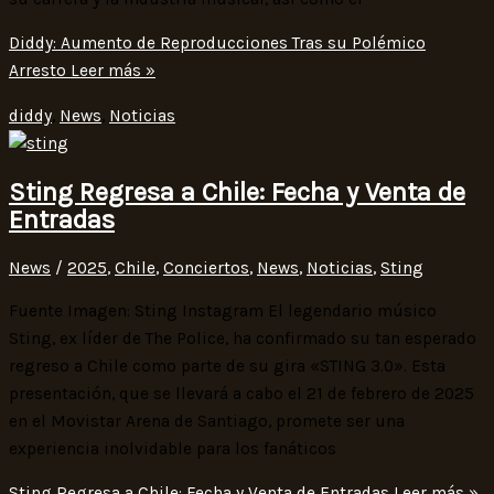
Diddy: Aumento de Reproducciones Tras su Polémico
Arresto
Leer más »
diddy
,
News
,
Noticias
Sting Regresa a Chile: Fecha y Venta de
Entradas
News
/
2025
,
Chile
,
Conciertos
,
News
,
Noticias
,
Sting
Fuente Imagen: Sting Instagram El legendario músico
Sting, ex líder de The Police, ha confirmado su tan esperado
regreso a Chile como parte de su gira «STING 3.0». Esta
presentación, que se llevará a cabo el 21 de febrero de 2025
en el Movistar Arena de Santiago, promete ser una
experiencia inolvidable para los fanáticos
Sting Regresa a Chile: Fecha y Venta de Entradas
Leer más »