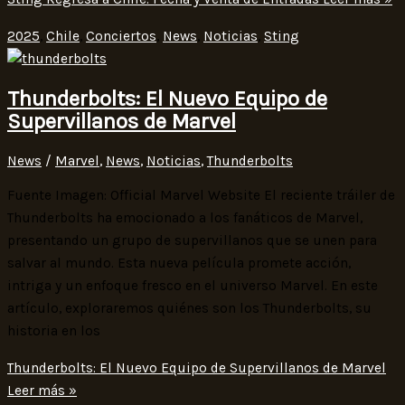
2025
,
Chile
,
Conciertos
,
News
,
Noticias
,
Sting
Thunderbolts: El Nuevo Equipo de
Supervillanos de Marvel
News
/
Marvel
,
News
,
Noticias
,
Thunderbolts
Fuente Imagen: Official Marvel Website El reciente tráiler de
Thunderbolts ha emocionado a los fanáticos de Marvel,
presentando un grupo de supervillanos que se unen para
salvar al mundo. Esta nueva película promete acción,
intriga y un enfoque fresco en el universo Marvel. En este
artículo, exploraremos quiénes son los Thunderbolts, su
historia en los
Thunderbolts: El Nuevo Equipo de Supervillanos de Marvel
Leer más »