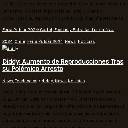
los detalles de este evento imperdible. Feria Pulsar 2024: Un
Encuentro Musical Imperdible La Feria Pulsar ha
consolidado su reputación como la cita más importante de
Feria Pulsar 2024: Cartel, Fechas y Entradas
Leer más »
2024
,
Chile
,
Feria Pulsar 2024
,
News
,
Noticias
Diddy: Aumento de Reproducciones Tras
su Polémico Arresto
News
,
Tendencias
/
diddy
,
News
,
Noticias
Sean ‘Diddy’ Combs, shown at the Billboard Music Awards,
2022 (Jordan Strauss / Invision / AP) El arresto de Sean
«Diddy» Combs por cargos de tráfico sexual ha generado un
notable aumento en las reproducciones de su música. En
este artículo, analizaremos cómo la controversia impacta
su carrera y la industria musical, así como el