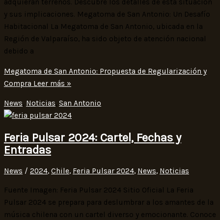
adquieran terrenos. Descubre los detalles de esta situación
y sus implicaciones. Megatoma de San Antonio: Un Desafío
Habitacional La Megatoma de San Antonio, ubicada en la
Región de Valparaíso, ha sido objeto de atención nacional
debido a
Megatoma de San Antonio: Propuesta de Regularización y
Compra
Leer más »
News
,
Noticias
,
San Antonio
Feria Pulsar 2024: Cartel, Fechas y
Entradas
News
/
2024
,
Chile
,
Feria Pulsar 2024
,
News
,
Noticias
Fuente Imagen: Feria Pulsar 2024 Sitio Oficial La Feria
Pulsar 2024 se prepara para deslumbrar a los amantes de la
música chilena con un cartel diverso y emocionante. Conoce