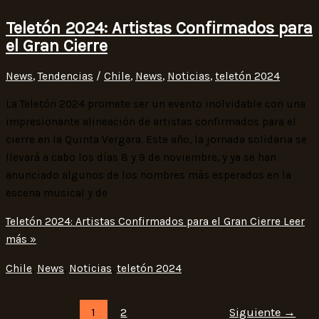
Teletón 2024: Artistas Confirmados para
el Gran Cierre
News
,
Tendencias
/
Chile
,
News
,
Noticias
,
teletón 2024
La Teletón 2024 promete ser un evento inolvidable con una
impresionante alineación de artistas confirmados para el
cierre en la Quinta Vergara. Este año, la jornada solidaria se
llevará a cabo los días 8 y 9 de noviembre, y ya se han
anunciado algunos de los nombres más esperados en la
escena musical y de
Teletón 2024: Artistas Confirmados para el Gran Cierre
Leer
más »
Chile
,
News
,
Noticias
,
teletón 2024
1
2
Siguiente
→