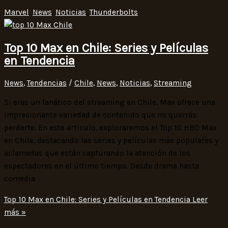
Marvel
,
News
,
Noticias
,
Thunderbolts
Top 10 Max en Chile: Series y Películas
en Tendencia
News
,
Tendencias
/
Chile
,
News
,
Noticias
,
Streaming
Si eres un fanático del streaming en Chile, Max ofrece una
impresionante variedad de contenido que no querrás
perderte. En este artículo, exploraremos el Top 10 HBO Max
en Chile, destacando las series y películas más populares y
aclamadas que están capturando la atención de los
espectadores en el último tiempo. Desde drama hasta
comedia
Top 10 Max en Chile: Series y Películas en Tendencia
Leer
más »