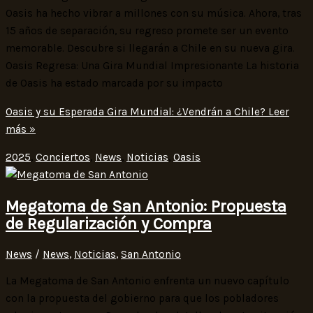
Oasis ha hecho vibrar a millones con su música. Ahora, tras
15 años de separación, su regreso promete ser un evento
memorable. Descubre si llegarán a Chile en su nueva gira.
Oasis Regresa: Una Gira Mundial Impresionante La historia
de Oasis ha estado marcada por su impacto
Oasis y su Esperada Gira Mundial: ¿Vendrán a Chile?
Leer
más »
2025
,
Conciertos
,
News
,
Noticias
,
Oasis
Megatoma de San Antonio: Propuesta
de Regularización y Compra
News
/
News
,
Noticias
,
San Antonio
La Megatoma de San Antonio enfrenta un nuevo capítulo
con la propuesta del gobierno para que los pobladores