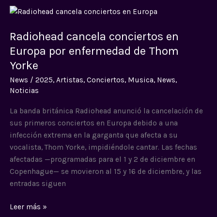
Radiohead
cancela
Radiohead cancela conciertos en
conciertos
en
Europa por enfermedad de Thom
Europa
Yorke
por
News
/
2025
,
Artistas
,
Conciertos
,
Musica
,
News
,
enfermedad
Noticias
de
Thom
La banda británica Radiohead anunció la cancelación de
Yorke
sus primeros conciertos en Europa debido a una
infección extrema en la garganta que afecta a su
vocalista, Thom Yorke, impidiéndole cantar. Las fechas
afectadas —programadas para el 1 y 2 de diciembre en
Copenhague— se movieron al 15 y 16 de diciembre, y las
entradas siguen
Leer más »