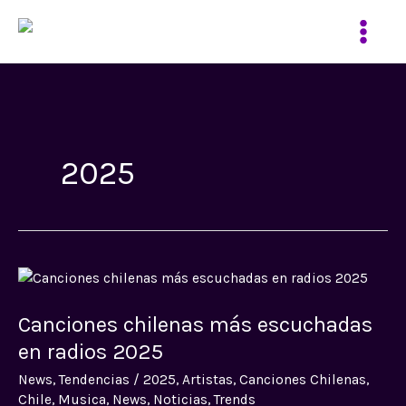
Ir
al
contenido
2025
Canciones
chilenas
Canciones chilenas más escuchadas
más
escuchadas
en radios 2025
en
News
,
Tendencias
/
2025
,
Artistas
,
Canciones Chilenas
,
radios
Chile
,
Musica
,
News
,
Noticias
,
Trends