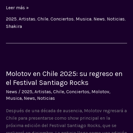
Leer más »
2025
,
Artistas
,
Chile
,
Conciertos
,
Musica
,
News
,
Noticias
,
Shakira
Molotov
en
Molotov en Chile 2025: su regreso en
Chile
2025:
el Festival Santiago Rocks
su
News
/
2025
,
Artistas
,
Chile
,
Conciertos
,
Molotov
,
regreso
Musica
,
News
,
Noticias
en
el
Después de una década de ausencia, Molotov regresará a
Festival
Chile para presentarse como show principal en la
Santiago
próxima edición del Festival Santiago Rocks, que se
Rocks
realizará en diciembre. La noticia llega como una adición