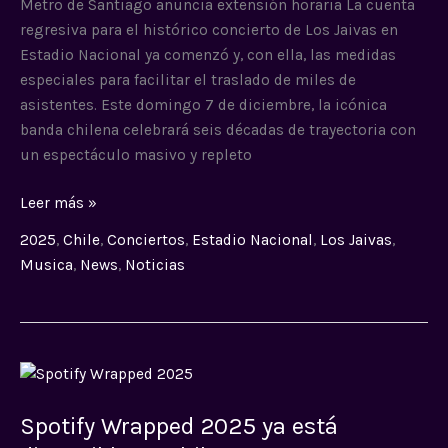
Santiago
Metro de Santiago anuncia extensión horaria La cuenta
Extenderá
regresiva para el histórico concierto de Los Jaivas en
su
Estadio Nacional ya comenzó y, con ella, las medidas
Horario
especiales para facilitar el traslado de miles de
asistentes. Este domingo 7 de diciembre, la icónica
banda chilena celebrará seis décadas de trayectoria con
un espectáculo masivo y repleto
Leer más »
2025
,
Chile
,
Conciertos
,
Estadio Nacional
,
Los Jaivas
,
Musica
,
News
,
Noticias
Spotify
Wrapped
Spotify Wrapped 2025 ya está
2025
ya