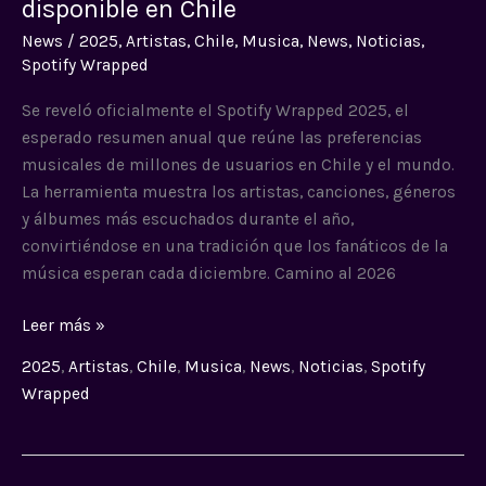
disponible en Chile
está
News
/
2025
,
Artistas
,
Chile
,
Musica
,
News
,
Noticias
,
disponible
Spotify Wrapped
en
Chile
Se reveló oficialmente el Spotify Wrapped 2025, el
esperado resumen anual que reúne las preferencias
musicales de millones de usuarios en Chile y el mundo.
La herramienta muestra los artistas, canciones, géneros
y álbumes más escuchados durante el año,
convirtiéndose en una tradición que los fanáticos de la
música esperan cada diciembre. Camino al 2026
Leer más »
2025
,
Artistas
,
Chile
,
Musica
,
News
,
Noticias
,
Spotify
Wrapped