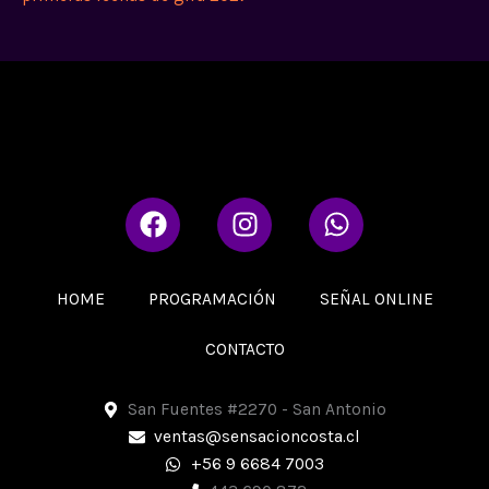
F
I
W
a
n
h
c
s
a
e
t
t
HOME
PROGRAMACIÓN
SEÑAL ONLINE
b
a
s
o
g
a
CONTACTO
o
r
p
k
a
p
San Fuentes #2270 - San Antonio
m
ventas@sensacioncosta.cl
+56 9 6684 7003