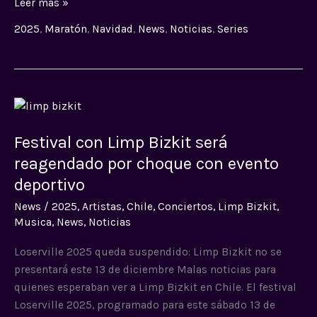
Leer más »
2025
,
Maratón
,
Navidad
,
News
,
Noticias
,
Series
Festival
con
Festival con Limp Bizkit será
Limp
Bizkit
reagendado por choque con evento
será
deportivo
reagendado
News
/
2025
,
Artistas
,
Chile
,
Conciertos
,
Limp Bizkit
,
por
Musica
,
News
,
Noticias
choque
con
Loserville 2025 queda suspendido: Limp Bizkit no se
evento
presentará este 13 de diciembre Malas noticias para
deportivo
quienes esperaban ver a Limp Bizkit en Chile. El festival
Loserville 2025, programado para este sábado 13 de