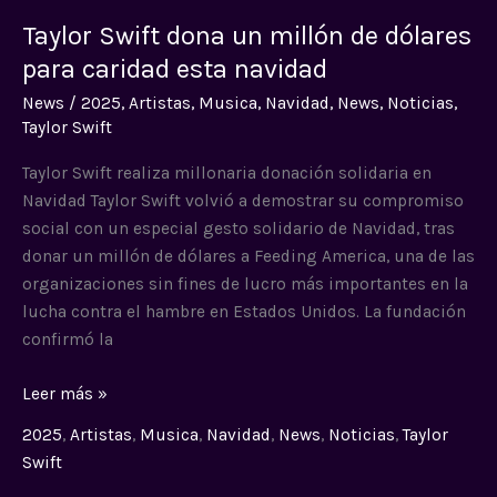
Swift
Taylor Swift dona un millón de dólares
dona
un
para caridad esta navidad
millón
News
/
2025
,
Artistas
,
Musica
,
Navidad
,
News
,
Noticias
,
de
Taylor Swift
dólares
para
Taylor Swift realiza millonaria donación solidaria en
caridad
Navidad Taylor Swift volvió a demostrar su compromiso
esta
social con un especial gesto solidario de Navidad, tras
navidad
donar un millón de dólares a Feeding America, una de las
organizaciones sin fines de lucro más importantes en la
lucha contra el hambre en Estados Unidos. La fundación
confirmó la
Leer más »
2025
,
Artistas
,
Musica
,
Navidad
,
News
,
Noticias
,
Taylor
Swift