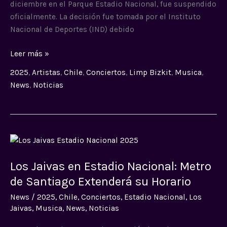
diciembre en el Parque Estadio Nacional, fue suspendido
oficialmente. La decisión fue tomada por el Instituto
Nacional de Deportes (IND) debido
Leer más »
2025
,
Artistas
,
Chile
,
Conciertos
,
Limp Bizkit
,
Musica
,
News
,
Noticias
Los
Jaivas
Los Jaivas en Estadio Nacional: Metro
en
Estadio
de Santiago Extenderá su Horario
Nacional:
News
/
2025
,
Chile
,
Conciertos
,
Estadio Nacional
,
Los
Metro
Jaivas
,
Musica
,
News
,
Noticias
de