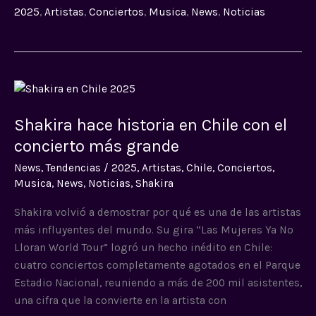
2025
,
Artistas
,
Conciertos
,
Musica
,
News
,
Noticias
Shakira
hace
Shakira hace historia en Chile con el
historia
en
concierto más grande
Chile
News
,
Tendencias
/
2025
,
Artistas
,
Chile
,
Conciertos
,
con
Musica
,
News
,
Noticias
,
Shakira
el
concierto
Shakira volvió a demostrar por qué es una de las artistas
más
más influyentes del mundo. Su gira “Las Mujeres Ya No
grande
Lloran World Tour” logró un hecho inédito en Chile:
cuatro conciertos completamente agotados en el Parque
Estadio Nacional, reuniendo a más de 200 mil asistentes,
una cifra que la convierte en la artista con