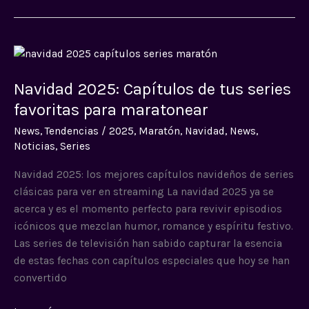
Navidad
2025:
Navidad 2025: Capítulos de tus series
Capítulos
de
favoritas para maratonear
tus
News
,
Tendencias
/
2025
,
Maratón
,
Navidad
,
News
,
series
Noticias
,
Series
favoritas
para
Navidad 2025: los mejores capítulos navideños de series
maratonear
clásicas para ver en streaming La navidad 2025 ya se
acerca y es el momento perfecto para revivir episodios
icónicos que mezclan humor, romance y espíritu festivo.
Las series de televisión han sabido capturar la esencia
de estas fechas con capítulos especiales que hoy se han
convertido