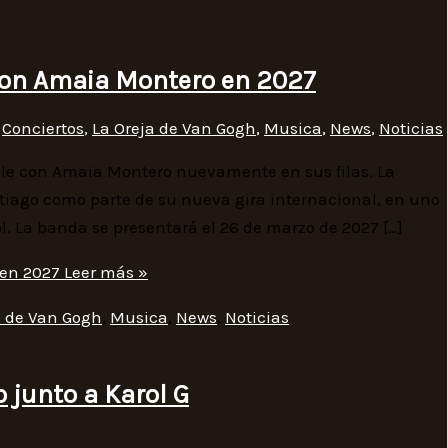
 con Amaia Montero en 2027
,
Conciertos
,
La Oreja de Van Gogh
,
Musica
,
News
,
Noticias
ile con Amaia Montero nuevamente en sus filas. La
ago como parte de su nueva gira internacional, en uno
. La banda se presentará el 26 de marzo de 2027 […]
 en 2027
Leer más »
a de Van Gogh
,
Musica
,
News
,
Noticias
 junto a Karol G