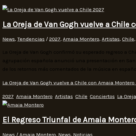
La Oreja de Van Gogh vuelve a Chile
News
,
Tendencias
/
2027
,
Amaia Montero
,
Artistas
,
Chile
La Oreja de Van Gogh confirmó su esperado regreso a Ch
agrupación española anunció una presentación en Santi
de los retornos más comentados de la música en español
La Oreja de Van Gogh vuelve a Chile con Amaia Montero
2027
,
Amaia Montero
,
Artistas
,
Chile
,
Conciertos
,
La Orej
El Regreso Triunfal de Amaia Montero
News
/
Amaia Montero
,
News
,
Noticias