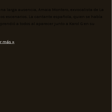
a larga ausencia, Amaia Montero, exvocalista de La
os escenarios. La cantante española, quien se había
prendió a todos al aparecer junto a Karol G en su
r más »