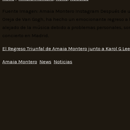
Fuente Imagen: Amaia Montero Instagram Después de un
Oreja de Van Gogh, ha hecho un emocionante regreso a l
alejado de la música debido a problemas personales, sor
concierto en Madrid.
El Regreso Triunfal de Amaia Montero junto a Karol G
Lee
Amaia Montero
,
News
,
Noticias