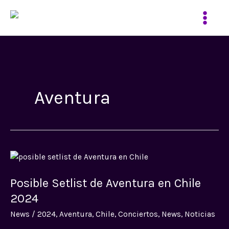
Ir
al
contenido
Aventura
Posible
Setlist
Posible Setlist de Aventura en Chile
de
Aventura
2024
en
News
/
2024
,
Aventura
,
Chile
,
Conciertos
,
News
,
Noticias
Chile