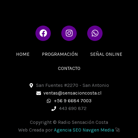
F
I
W
a
n
h
c
s
a
e
t
t
HOME
PROGRAMACIÓN
SEÑAL ONLINE
b
a
s
o
g
a
CONTACTO
o
r
p
k
a
p
San Fuentes #2270 - San Antonio
m
ventas@sensacioncosta.cl
+56 9 6684 7003
443 690 872
Copyright © Radio Sensación Costa
Web Creada por
Agencia SEO Navgen Media
🚀