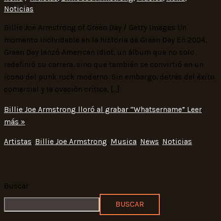
Noticias
Billie Joe Armstrong of Green Day / Getty Images Un
momento inolvidable en la historia de Green Day En 2004,
Green Day lanzó American Idiot, un álbum que no solo
redefinió su carrera, sino que también se convirtió en un
ícono del punk rock moderno. Sin embargo, detrás del éxito
comercial y la ovación crítica, […]
Billie Joe Armstrong lloró al grabar “Whatsername”
Leer
más »
Artistas
,
Billie Joe Armstrong
,
Musica
,
News
,
Noticias
Buscar
BUSCAR