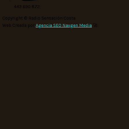
443 690 872
Copyright © Radio Sensación Costa
Web Creada por
Agencia SEO Navgen Media
🚀