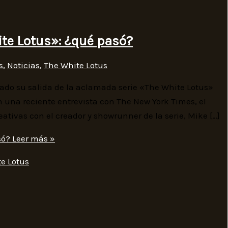
ite Lotus»: ¿qué pasó?
s
,
Noticias
,
The White Lotus
mado su salida de la aclamada serie «The White Lotus»
n una reciente entrevista con The New York Times, el
ativas con el creador y showrunner de la serie, Mike […]
só?
Leer más »
e Lotus