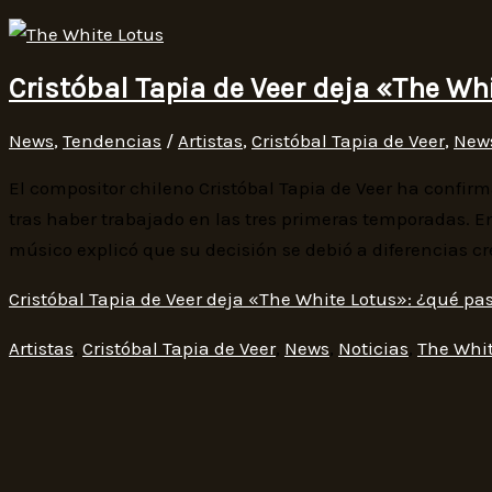
Cristóbal Tapia de Veer deja «The Wh
News
,
Tendencias
/
Artistas
,
Cristóbal Tapia de Veer
,
New
El compositor chileno Cristóbal Tapia de Veer ha confir
tras haber trabajado en las tres primeras temporadas. E
músico explicó que su decisión se debió a diferencias cre
Cristóbal Tapia de Veer deja «The White Lotus»: ¿qué pa
Artistas
,
Cristóbal Tapia de Veer
,
News
,
Noticias
,
The Whit