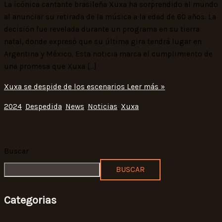
La icónica cantante brasileña Xuxa ha sorprendido al mundo
al anunciar su retirada de la música a la edad de 60 años. La
decisión fue revelada durante un programa en su tierra
natal, donde expresó que su última gira tendrá lugar en
Argentina y México. Esta noticia marca el cumplimiento de
una promesa que Xuxa […]
Xuxa se despide de los escenarios
Leer más »
2024
,
Despedida
,
News
,
Noticias
,
Xuxa
Buscar
BUSCAR
Categorias