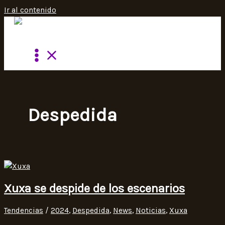
Ir al contenido
Despedida
Xuxa se despide de los escenarios
Tendencias
/
2024
,
Despedida
,
News
,
Noticias
,
Xuxa