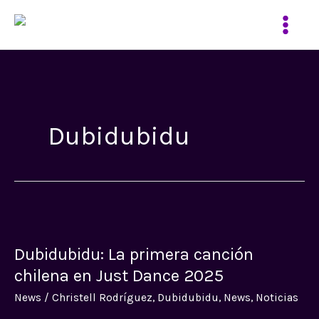
Ir
al
contenido
Dubidubidu
Dubidubidu:
La
Dubidubidu: La primera canción
primera
canción
chilena en Just Dance 2025
chilena
News
/
Christell Rodríguez
,
Dubidubidu
,
News
,
Noticias
en