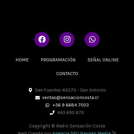
F
I
W
a
n
h
c
s
a
e
t
t
HOME
PROGRAMACIÓN
SEÑAL ONLINE
b
a
s
o
g
a
CONTACTO
o
r
p
k
a
p
San Fuentes #2270 - San Antonio
m
ventas@sensacioncosta.cl
+56 9 6684 7003
443 690 872
Copyright © Radio Sensación Costa
Web Creada por
Agencia SEO Navgen Media
🚀