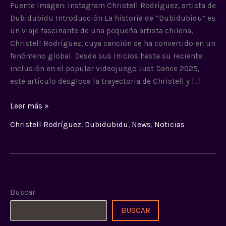
Just
Fuente Imagen: Instagram Christell Rodríguez, artista de
Dance
Dubidubidu Introducción La historia de “Dubidubidu” es
2025
un viaje fascinante de una pequeña artista chilena,
Christell Rodríguez, cuya canción se ha convertido en un
fenómeno global. Desde sus inicios hasta su reciente
inclusión en el popular videojuego Just Dance 2025,
este artículo desglosa la trayectoria de Christell y […]
Leer más »
Christell Rodríguez
,
Dubidubidu
,
News
,
Noticias
Buscar
BUSCAR