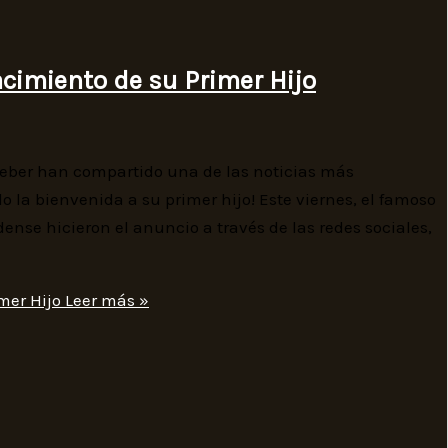
acimiento de su Primer Hijo
Bieber han compartido una de las noticias más
 la bienvenida a su primer hijo! Este viernes, el famoso
se hicieron el anuncio a través de las redes sociales,
mer Hijo
Leer más »