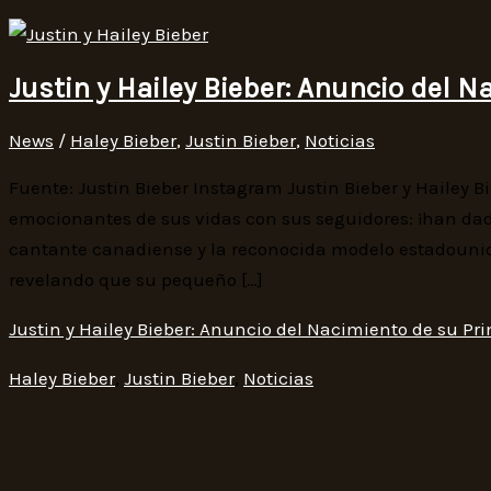
Justin y Hailey Bieber: Anuncio del N
News
/
Haley Bieber
,
Justin Bieber
,
Noticias
Fuente: Justin Bieber Instagram Justin Bieber y Hailey 
emocionantes de sus vidas con sus seguidores: ¡han dado
cantante canadiense y la reconocida modelo estadouniden
revelando que su pequeño […]
Justin y Hailey Bieber: Anuncio del Nacimiento de su Pri
Haley Bieber
,
Justin Bieber
,
Noticias