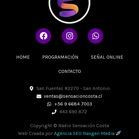
F
I
W
a
n
h
c
s
a
e
t
t
HOME
PROGRAMACIÓN
SEÑAL ONLINE
b
a
s
o
g
a
CONTACTO
o
r
p
k
a
p
San Fuentes #2270 - San Antonio
m
ventas@sensacioncosta.cl
+56 9 6684 7003
443 690 872
Copyright © Radio Sensación Costa
Web Creada por
Agencia SEO Navgen Media