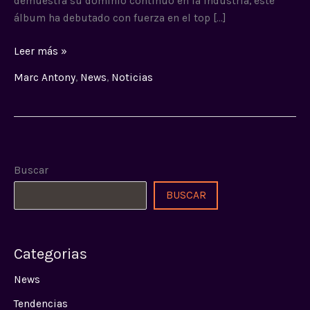
demuestra su dominio continuo en la industria, este
álbum ha debutado con fuerza en el top […]
Leer más »
Marc Antony
,
News
,
Noticias
Buscar
BUSCAR
Categorias
News
Tendencias