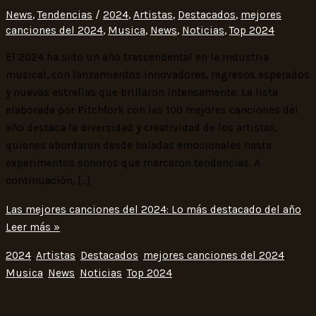
News
,
Tendencias
/
2024
,
Artistas
,
Destacados
,
mejores
canciones del 2024
,
Musica
,
News
,
Noticias
,
Top 2024
El 2024 ha sido un año trascendental en la industria
musical, con lanzamientos innovadores, regresos esperados
y nuevas estrellas que brillaron intensamente. La lista
elaborada por Pitchfork con las 100 mejores canciones del
año destaca la diversidad y creatividad de los artistas,
quienes abordaron desde baladas emocionales hasta
experimentos sonoros que marcaron tendencias. A
continuación, […]
Las mejores canciones del 2024: Lo más destacado del año
Leer más »
2024
,
Artistas
,
Destacados
,
mejores canciones del 2024
,
Musica
,
News
,
Noticias
,
Top 2024