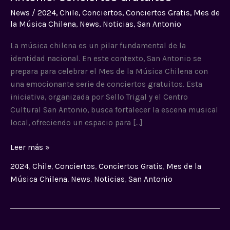
Chilena
News
/
2024
,
Chile
,
Conciertos
,
Conciertos Gratis
,
Mes de
en
la Música Chilena
,
News
,
Noticias
,
San Antonio
San
Antonio:
La música chilena es un pilar fundamental de la
Conciertos
identidad nacional. En este contexto, San Antonio se
Gratuitos
prepara para celebrar el Mes de la Música Chilena con
una emocionante serie de conciertos gratuitos. Esta
iniciativa, organizada por Sello Trigal y el Centro
Cultural San Antonio, busca fortalecer la escena musical
local, ofreciendo un espacio para […]
Leer más »
2024
,
Chile
,
Conciertos
,
Conciertos Gratis
,
Mes de la
Música Chilena
,
News
,
Noticias
,
San Antonio