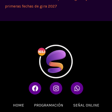
primeras fechas de gira 2027
F
I
W
a
n
h
c
s
a
e
t
t
HOME
PROGRAMACIÓN
SEÑAL ONLINE
b
a
s