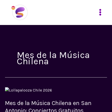
Ir
al
contenido
Mes de la Música
Chilena
Mes
de
Mes de la Música Chilena en San
la
Música
Antonio: Conciertos Gratuitos